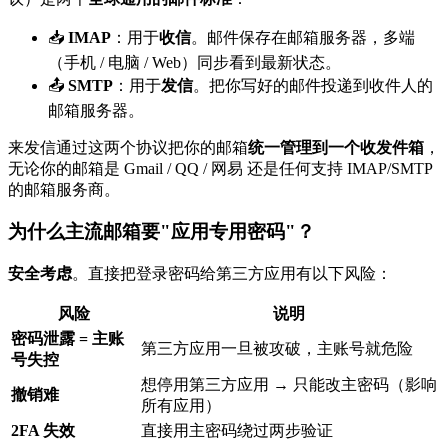
📥
IMAP
：用于
收信
。邮件保存在邮箱服务器，多端
（手机 / 电脑 / Web）同步看到最新状态。
📤
SMTP
：用于
发信
。把你写好的邮件投递到收件人的
邮箱服务器。
来发信通过这两个协议把你的邮箱
统一管理到一个收发件箱
，
无论你的邮箱是 Gmail / QQ / 网易 还是任何支持 IMAP/SMTP
的邮箱服务商。
为什么主流邮箱要"应用专用密码"？
安全考虑
。直接把登录密码给第三方应用有以下风险：
风险
说明
密码泄露 = 主账
第三方应用一旦被攻破，主账号就危险
号失控
想停用第三方应用 → 只能改主密码（影响
撤销难
所有应用）
2FA 失效
直接用主密码绕过两步验证