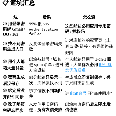
📋 避坑汇总
坑
后果
怎么避
🔴
用登录密
99% 报
535
这些邮箱
必用应用专用密
码绑 Gmail /
Authentication
码 / 授权码
QQ / 163
failed
进对应邮箱的配置页（上
🔴
找不到密
反复试登录密码失
表点 📚 链接）有完整路径
码生成入口
败
截图
邮箱被封号 / 域名
个人邮箱只用于
1-on-1 跟
🟡
用个人邮
进 spam 名单 / 进对
进
；大量群发
必用
邮件群
箱大量群发
方垃圾箱
发优质通道
🟡
密码生成
部分邮箱
只显示一
生成后
立即复制保存
，丢
次
，关掉就找不到
了只能重新生成
后没保存
🟡
绑定后没
绑了但
收不到新邮
进
邮箱账号
开"邮件同步"
件
开邮件同步
🟡
改了邮箱
来发信用旧密码
邮箱端改密码后
立即来发
连，
所有发信失败
信也改
密码忘同步