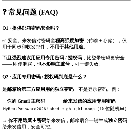
❓ 常见问题 (FAQ)
Q1 · 提供邮箱密码安全吗？
✅
安全
。来发信对密码
全程高强度加密
（传输 + 存储），仅
用于同步和收发邮件，
不用于其他用途
。
而且
强烈建议用应用专用密码 / 授权码
，比登录密码更安全
—— 即使泄露，也
不影响主账号
，可一键失效。
Q2 · 应用专用密码 / 授权码到底是什么？
是
邮箱给第三方应用用的独立密码
，不是登录密码。例：
你的 Gmail 主密码
给来发信的应用专用密码
（16 位随机串）
MyRealPassword2026!
abcd-efgh-ijkl-mnop
→ 你
不用透露主密码
给来发信，邮箱后台一键生成
独立密码
给来发信用，安全可控。