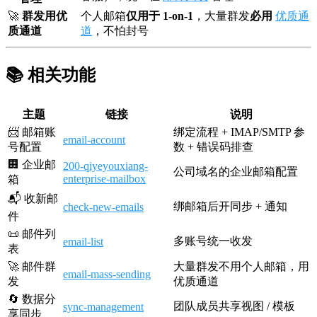
🚀
群发用优
个人邮箱
仅用于 1-on-1
，大量群发
必用
优质通
质通道
道
，不怕封号
📚 相关功能
主题
链接
说明
📨 邮箱账
绑定流程 + IMAP/SMTP 参
email-account
号配置
数 + 错误码排查
🏢 企业邮
200-qiyeyouxiang-
公司域名的企业邮箱配置
enterprise-mailbox
箱
📬 收新邮
绑邮箱后开同步 + 通知
check-new-emails
件
📜 邮件列
多账号统一收发
email-list
表
🚀 邮件群
大量群发不用个人邮箱，用
email-mass-sending
发
优质通道
🔄 数据分
团队成员共享视图 / 模板
sync-management
享同步