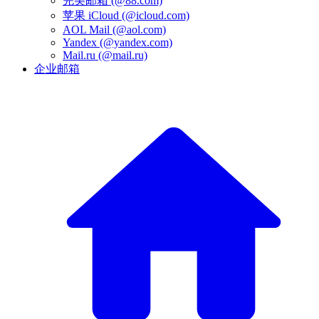
完美邮箱 (@88.com)
苹果 iCloud (@icloud.com)
AOL Mail (@aol.com)
Yandex (@yandex.com)
Mail.ru (@mail.ru)
企业邮箱