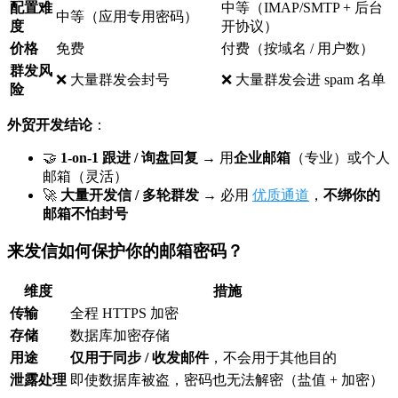
配置难
中等（IMAP/SMTP + 后台
中等（应用专用密码）
度
开协议）
价格
免费
付费（按域名 / 用户数）
群发风
❌ 大量群发会封号
❌ 大量群发会进 spam 名单
险
外贸开发结论
：
🤝
1-on-1 跟进 / 询盘回复
→ 用
企业邮箱
（专业）或个人
邮箱（灵活）
🚀
大量开发信 / 多轮群发
→ 必用
优质通道
，
不绑你的
邮箱不怕封号
来发信如何保护你的邮箱密码？
维度
措施
传输
全程 HTTPS 加密
存储
数据库加密存储
用途
仅用于同步 / 收发邮件
，不会用于其他目的
泄露处理
即使数据库被盗，密码也无法解密（盐值 + 加密）