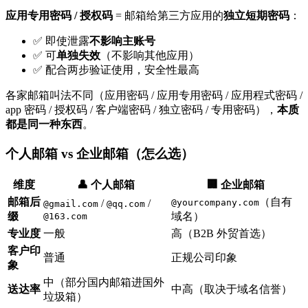
应用专用密码 / 授权码
= 邮箱给第三方应用的
独立短期密码
：
✅ 即使泄露
不影响主账号
✅ 可
单独失效
（不影响其他应用）
✅ 配合两步验证使用，安全性最高
各家邮箱叫法不同（应用密码 / 应用专用密码 / 应用程式密码 /
app 密码 / 授权码 / 客户端密码 / 独立密码 / 专用密码），
本质
都是同一种东西
。
个人邮箱 vs 企业邮箱（怎么选）
维度
👤 个人邮箱
🏢 企业邮箱
邮箱后
（自有
/
/
@yourcompany.com
@gmail.com
@qq.com
缀
域名）
@163.com
专业度
一般
高（B2B 外贸首选）
客户印
普通
正规公司印象
象
中（部分国内邮箱进国外
送达率
中高（取决于域名信誉）
垃圾箱）