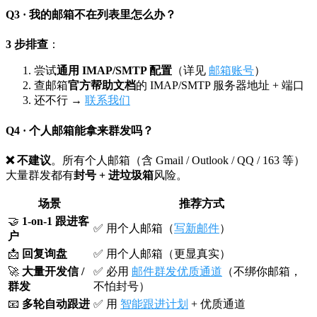
Q3 · 我的邮箱不在列表里怎么办？
3 步排查
：
尝试
通用 IMAP/SMTP 配置
（详见
邮箱账号
）
查邮箱
官方帮助文档
的 IMAP/SMTP 服务器地址 + 端口
还不行 →
联系我们
Q4 · 个人邮箱能拿来群发吗？
❌ 不建议
。所有个人邮箱（含 Gmail / Outlook / QQ / 163 等）
大量群发都有
封号 + 进垃圾箱
风险。
场景
推荐方式
🤝
1-on-1 跟进客
✅ 用个人邮箱（
写新邮件
）
户
📩
回复询盘
✅ 用个人邮箱（更显真实）
🚀
大量开发信 /
✅ 必用
邮件群发优质通道
（不绑你邮箱，
群发
不怕封号）
📧
多轮自动跟进
✅ 用
智能跟进计划
+ 优质通道