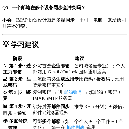
Q5 · 一个邮箱在多个设备同步会冲突吗？
不会
。IMAP 协议设计就是
多端同步
，手机 + 电脑 + 来发信同
时连
不冲突
。
💡 学习建议
阶段
建议
🎯
第 1 步 · 选
外贸首选
企业邮箱
（公司域名最专业）；个人
主力邮箱
邮箱用 Gmail / Outlook 国际通用度高
🔐
第 2 步 · 生
主流邮箱
必生成应用专用密码 / 授权码
，比用
成密码
登录密码更安全
⚙️
第 3 步 · 绑
复制密码 → 进
邮箱账号
→ 填邮箱 + 密码 +
定
IMAP/SMTP 服务器
📊
第 4 步 · 开
绑好后
开邮件同步
（推荐 3 ~ 5 分钟）+ 微信 /
邮件 / 浏览器通知
同步 + 通知
🌍
多账号统
可绑
多个邮箱
（如 1 个个人 + 1 个工作 + 1 个
客服），统一在
邮件列表
管理
一管理