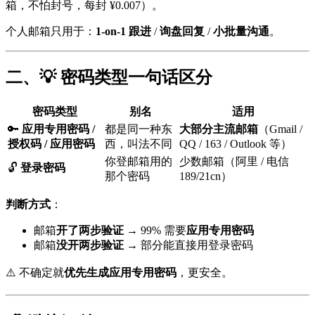
箱，不怕封号，每封 ¥0.007）。
个人邮箱只用于：
1-on-1 跟进
/
询盘回复
/
小批量沟通
。
二、💡 密码类型一句话区分
密码类型
别名
适用
🔑
应用专用密码 /
都是同一种东
大部分主流邮箱
（Gmail /
授权码 / 应用密码
西，叫法不同
QQ / 163 / Outlook 等）
你登邮箱用的
少数邮箱（阿里 / 电信
🔓
登录密码
那个密码
189/21cn）
判断方式
：
邮箱
开了两步验证
→ 99% 需要
应用专用密码
邮箱
没开两步验证
→ 部分能直接用登录密码
⚠️ 不确定就
优先生成应用专用密码
，更安全。