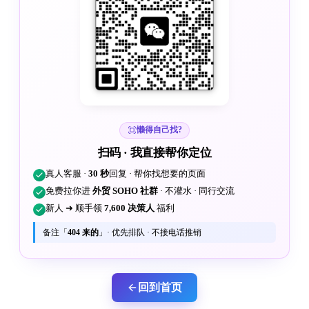
懒得自己找?
扫码 · 我直接帮你定位
真人客服 ·
30 秒
回复 · 帮你找想要的页面
免费拉你进
外贸 SOHO 社群
· 不灌水 · 同行交流
新人 ➜ 顺手领
7,600 决策人
福利
备注「
404 来的
」· 优先排队 · 不接电话推销
回到首页