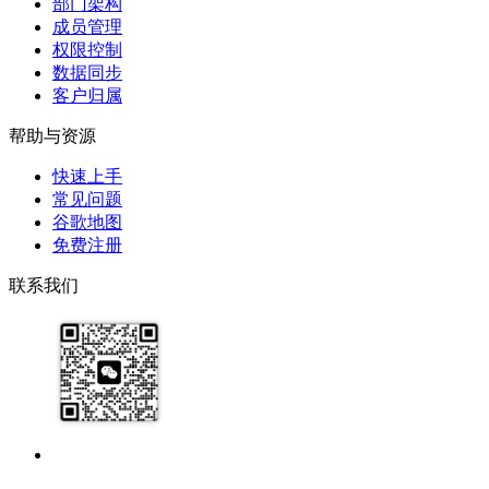
部门架构
成员管理
权限控制
数据同步
客户归属
帮助与资源
快速上手
常见问题
谷歌地图
免费注册
联系我们
17091913071
help@zhijixinxi.com