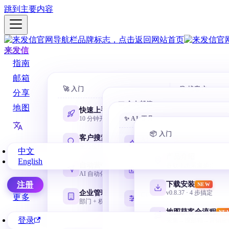
跳到主要内容
来发信
指南
邮箱
🚀 入门
🎯 找客户
分享
📧 个人邮箱
地图
快速上手
AI 数据库
10 分钟开第一封
✨ AI 工具
一句话搜 88
Gmail 邮箱
@gmail.com 谷歌邮箱
📦 入门
客户搜索
域名搜客
AI 学习路线
NEW
全方位找客户
用网址找相
零基础从这里开始
中文
网易邮箱
产品介绍
English
163 / 126 / yeah / 188
自动营销
名称搜客
谷歌地图采集插件
Codex 零基础
AI 自动化邮件序列
用公司名挖
安装、目录、任务与验收
微软邮箱
下载安装
注册
NEW
Outlook / Hotmail
企业管理
领英搜客
v0.8.37 · 4 步搞定
CC Switch 配置
更多
部门 + 权限 + 协作
LinkedIn 
按需管理多套 API
QQ 邮箱
地图获客全流程
NE
@qq.com / @foxmail.com
登录
采集→搜邮箱→营销全