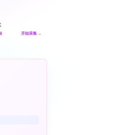
式
开始采集
→
段