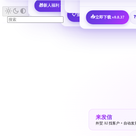
🎁
新人福利 · 7,600 决策人免费领
📖 查看所有指南 
📋
查看全部 25 个邮箱配置教程
📥
立即下载 v0.8.37
来发信
外贸 AI 找客户 + 自动