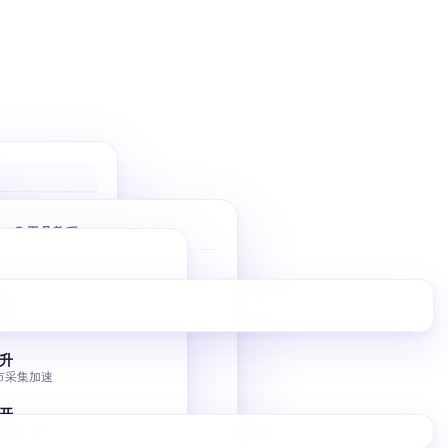
户
 优先高价值
🌐 工具教程
件
Bolt 建站
10 分钟 AI 落地页
家
擎
定目标商家
V0 建站
调控
Vercel V0 AI 建站
升
市采集加速
图床批量转移
小书匠 GitHub 图床
开
集翻倍效率
独立站 SEO 入门