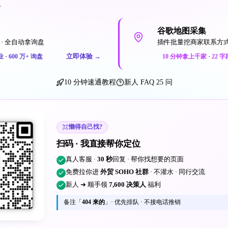
一
谷歌地图采集
· 全自动拿询盘
插件批量挖商家联系方
立即体验
→
业 · 600 万+ 询盘
10 分钟拿上千家 · 22 字
10 分钟速通教程
新人 FAQ 25 问
懒得自己找?
扫码 · 我直接帮你定位
真人客服 ·
30 秒
回复 · 帮你找想要的页面
免费拉你进
外贸 SOHO 社群
· 不灌水 · 同行交流
新人 ➜ 顺手领
7,600 决策人
福利
备注「
404 来的
」· 优先排队 · 不接电话推销