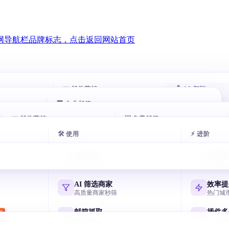
📧 邮件营销
🤖 AI 智能
🏢 企业邮箱
智能跟进
AI 评分客
HOT
HOT
00 万企业
📧 邮件营销
自动跟进未回复客户
📨 免费邮箱
自动打分排序
腾讯企业邮箱
exmail.qq.com
🛠 使用
⚡ 进阶
户
邮件群发
AI 分类邮
AI 多轮开发信
免费邮箱申请
HOT
似客户
AI 写开发信 智能分批
收件箱秒分类
7 天序列 AI 一键生成
主流邮箱注册全攻略
阿里云企业邮箱
使用说明
筛选商
qiye.aliyun.com
户
邮箱验证
AI 风控引
采集 / 同步 / 管理
快速锁
节日逼单话术
飞书企业邮箱
客户
终身免费 退信率<2%
毫秒级熔断与
国庆/圣诞催单模板
Lark/飞书免费企业邮
网易企业邮箱
AI 筛选商家
效率提
qiye.163.com
户
邮件追踪
高质量商家秒筛
热门城
元宝写开发信
决策人
实时打开 / 点击
国产 AI 写高回复信
谷歌企业邮箱
邮箱抓取
插件多
W
Workspace Gmail
链路
商家邮箱一键提取
并行采