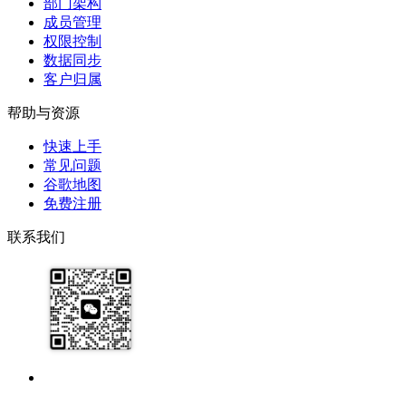
部门架构
成员管理
权限控制
数据同步
客户归属
帮助与资源
快速上手
常见问题
谷歌地图
免费注册
联系我们
17091913071
help@zhijixinxi.com