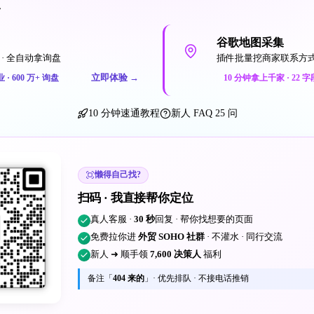
一
谷歌地图采集
· 全自动拿询盘
插件批量挖商家联系方
立即体验
→
业 · 600 万+ 询盘
10 分钟拿上千家 · 22 字
10 分钟速通教程
新人 FAQ 25 问
懒得自己找?
扫码 · 我直接帮你定位
真人客服 ·
30 秒
回复 · 帮你找想要的页面
免费拉你进
外贸 SOHO 社群
· 不灌水 · 同行交流
新人 ➜ 顺手领
7,600 决策人
福利
备注「
404 来的
」· 优先排队 · 不接电话推销