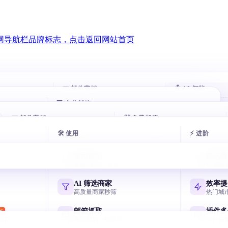
📧 邮件营销
🤖 AI 智能
🏢 企业邮箱
智能跟进
AI 评分客
HOT
HOT
00 万企业
📧 邮件营销
自动跟进未回复客户
📨 免费邮箱
自动打分排序
腾讯企业邮箱
exmail.qq.com
🛠 使用
⚡ 进阶
户
邮件群发
AI 分类邮
AI 多轮开发信
免费邮箱申请
HOT
似客户
AI 写开发信 智能分批
收件箱秒分类
7 天序列 AI 一键生成
主流邮箱注册全攻略
阿里云企业邮箱
使用说明
筛选商
qiye.aliyun.com
户
邮箱验证
AI 风控引
采集 / 同步 / 管理
快速锁
节日逼单话术
飞书企业邮箱
客户
终身免费 退信率<2%
毫秒级熔断与
国庆/圣诞催单模板
Lark/飞书免费企业邮
网易企业邮箱
AI 筛选商家
效率提
qiye.163.com
户
邮件追踪
高质量商家秒筛
热门城
元宝写开发信
决策人
实时打开 / 点击
国产 AI 写高回复信
谷歌企业邮箱
邮箱抓取
插件多
W
Workspace Gmail
链路
商家邮箱一键提取
并行采