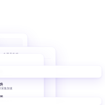
户
 优先高价值
🌐 工具教程
件
Bolt 建站
10 分钟 AI 落地页
家
擎
定目标商家
V0 建站
调控
Vercel V0 AI 建站
升
市采集加速
图床批量转移
小书匠 GitHub 图床
开
集翻倍效率
独立站 SEO 入门