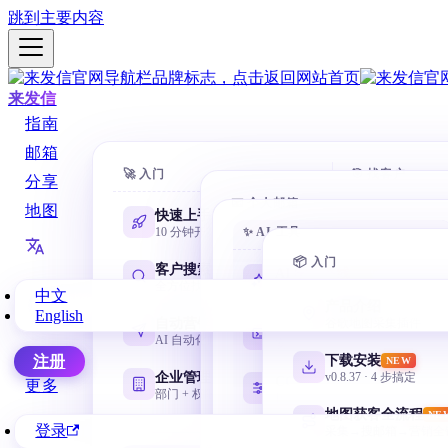
跳到主要内容
来发信
指南
邮箱
🚀 入门
🎯 找客户
分享
📧 个人邮箱
地图
快速上手
AI 数据库
10 分钟开第一封
✨ AI 工具
一句话搜 88
Gmail 邮箱
@gmail.com 谷歌邮箱
📦 入门
客户搜索
域名搜客
AI 学习路线
NEW
全方位找客户
用网址找相
零基础从这里开始
中文
网易邮箱
产品介绍
English
163 / 126 / yeah / 188
自动营销
名称搜客
谷歌地图采集插件
Codex 零基础
AI 自动化邮件序列
用公司名挖
安装、目录、任务与验收
微软邮箱
下载安装
注册
NEW
Outlook / Hotmail
企业管理
领英搜客
v0.8.37 · 4 步搞定
CC Switch 配置
更多
部门 + 权限 + 协作
LinkedIn 
按需管理多套 API
QQ 邮箱
地图获客全流程
NE
@qq.com / @foxmail.com
登录
采集→搜邮箱→营销全