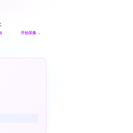
式
开始采集
→
段