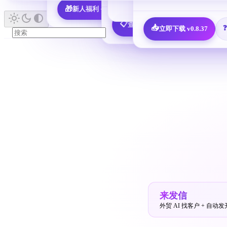
🎁
新人福利 · 7,600 决策人免费领
📖 查看所有指南 
📋
查看全部 25 个邮箱配置教程
📥
立即下载 v0.8.37
来发信
外贸 AI 找客户 + 自动