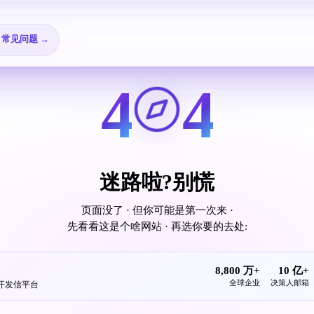
🎬 视频教程 →
📖 查看所有指南 →
25 个邮箱配置教程
❓ 常见问题 →
4
4
迷路啦?别慌
页面没了 · 但你可能是第一次来 ·
先看看这是个啥网站 · 再选你要的去处:
8,800 万+
10 亿+
全球企业
决策人邮箱
发开发信平台