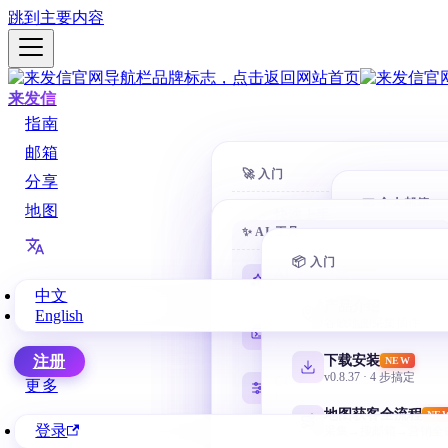
跳到主要内容
来发信
指南
邮箱
🚀 入门
分享
📧 个人邮箱
地图
快速上手
✨ AI 工具
10 分钟开第一封
Gmail 
@gmail.
📦 入门
客户搜索
AI 学习路线
NEW
全方位找客户
零基础从这里开始
中文
网易邮
产品介绍
English
163 / 126 /
自动营销
谷歌地图采集插件
Codex 零基础
AI 自动化邮件序列
安装、目录、任务与验收
微软邮
下载安装
注册
NEW
Outlook / 
企业管理
v0.8.37 · 4 步搞定
CC Switch 配置
更多
部门 + 权限 + 协作
按需管理多套 API
QQ 邮箱
地图获客全流程
NE
@qq.com /
登录
采集→搜邮箱→营销全