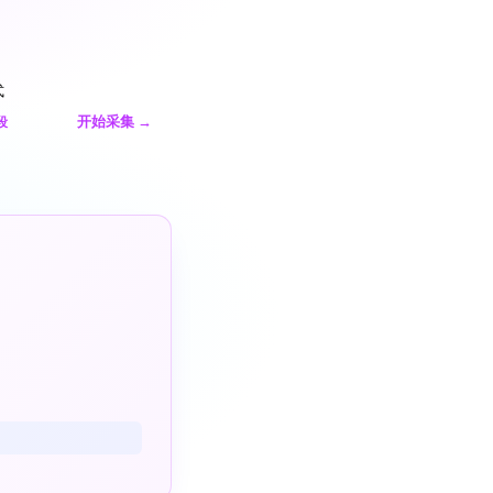
式
开始采集
→
段