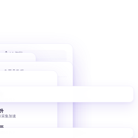
🤖 AI 智能
AI 评分客户
🌐 工具教程
自动打分排序 优先高价值
AI 分类邮件
Bolt 建站
收件箱秒分类
10 分钟 AI 落地页
家
AI 风控引擎
定目标商家
V0 建站
毫秒级熔断与调控
Vercel V0 AI 建站
升
市采集加速
图床批量转移
小书匠 GitHub 图床
开
集翻倍效率
独立站 SEO 入门