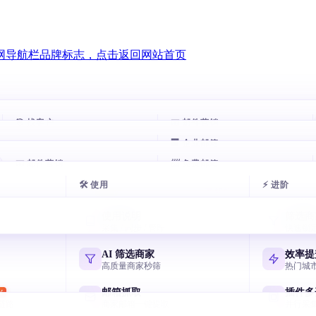
🎯 找客户
📧 邮件营销
🏢 企业邮箱
AI 数据库
智能跟进
HOT
HOT
📧 邮件营销
一句话搜 8800 万企业
📨 免费邮箱
自动跟进未回复客户
邮箱
腾讯企业邮箱
com 谷歌邮箱
exmail.qq.com
🛠 使用
⚡ 进阶
域名搜客户
邮件群发
AI 多轮开发信
免费邮箱申请
HOT
用网址找相似客户
AI 写开发信 智能分批
7 天序列 AI 一键生成
主流邮箱注册全攻略
箱
阿里云企业邮箱
使用说明
筛选商
 yeah / 188
qiye.aliyun.com
名称搜客户
邮箱验证
采集 / 同步 / 管理
快速锁
节日逼单话术
飞书企业邮箱
用公司名挖客户
终身免费 退信率<2%
国庆/圣诞催单模板
Lark/飞书免费企业邮
箱
网易企业邮箱
AI 筛选商家
效率提
Hotmail
qiye.163.com
领英搜客户
邮件追踪
高质量商家秒筛
热门城
元宝写开发信
LinkedIn 决策人
实时打开 / 点击
国产 AI 写高回复信
谷歌企业邮箱
邮箱抓取
插件多
W
 @foxmail.com
Workspace Gmail
链路
商家邮箱一键提取
并行采