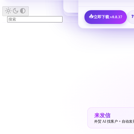
🎁
新人福利 · 7,600 决策人免费领
📋
查看全部 
📥
立即下载 v0.8.37
来发信
外贸 AI 找客户 + 自动