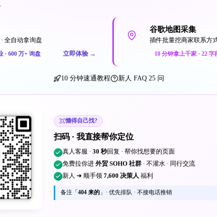
一
谷歌地图采集
· 全自动拿询盘
插件批量挖商家联系方
立即体验
→
业 · 600 万+ 询盘
10 分钟拿上千家 · 22 字
10 分钟速通教程
新人 FAQ 25 问
懒得自己找?
扫码 · 我直接帮你定位
真人客服 ·
30 秒
回复 · 帮你找想要的页面
免费拉你进
外贸 SOHO 社群
· 不灌水 · 同行交流
新人 ➜ 顺手领
7,600 决策人
福利
备注「
404 来的
」· 优先排队 · 不接电话推销