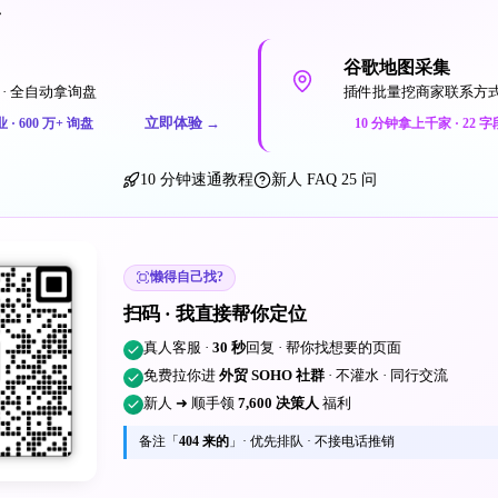
一
谷歌地图采集
· 全自动拿询盘
插件批量挖商家联系方
立即体验
→
业 · 600 万+ 询盘
10 分钟拿上千家 · 22 字
10 分钟速通教程
新人 FAQ 25 问
懒得自己找?
扫码 · 我直接帮你定位
真人客服 ·
30 秒
回复 · 帮你找想要的页面
免费拉你进
外贸 SOHO 社群
· 不灌水 · 同行交流
新人 ➜ 顺手领
7,600 决策人
福利
备注「
404 来的
」· 优先排队 · 不接电话推销