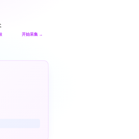
式
开始采集
→
段