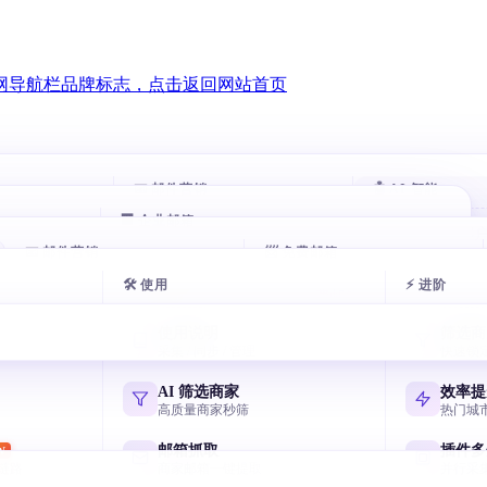
📧 邮件营销
🤖 AI 智能
🏢 企业邮箱
智能跟进
AI 评分客
HOT
HOT
00 万企业
📧 邮件营销
自动跟进未回复客户
📨 免费邮箱
自动打分排序
腾讯企业邮箱
exmail.qq.com
🛠 使用
⚡ 进阶
户
邮件群发
AI 分类邮
AI 多轮开发信
免费邮箱申请
HOT
似客户
AI 写开发信 智能分批
收件箱秒分类
7 天序列 AI 一键生成
主流邮箱注册全攻略
阿里云企业邮箱
使用说明
筛选商
qiye.aliyun.com
户
邮箱验证
AI 风控引
采集 / 同步 / 管理
快速锁
节日逼单话术
飞书企业邮箱
客户
终身免费 退信率<2%
毫秒级熔断与
国庆/圣诞催单模板
Lark/飞书免费企业邮
网易企业邮箱
AI 筛选商家
效率提
qiye.163.com
户
邮件追踪
高质量商家秒筛
热门城
元宝写开发信
决策人
实时打开 / 点击
国产 AI 写高回复信
谷歌企业邮箱
邮箱抓取
插件多
W
Workspace Gmail
链路
商家邮箱一键提取
并行采