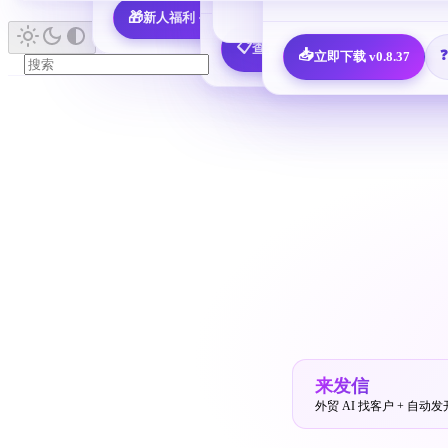
🎁
新人福利 · 7,600 决策人免费领
📖 查看所有指南 
📋
查看全部 25 个邮箱配置教程
📥
立即下载 v0.8.37
来发信
外贸 AI 找客户 + 自动