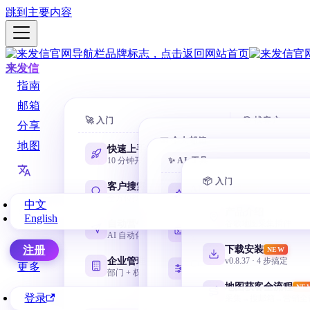
跳到主要内容
来发信
指南
邮箱
🚀 入门
🎯 找客户
分享
📧 个人邮箱
地图
快速上手
AI 数据库
10 分钟开第一封
✨ AI 工具
一句话搜 88
Gmail 邮箱
@gmail.com 谷歌邮箱
📦 入门
客户搜索
域名搜客
AI 学习路线
NEW
全方位找客户
用网址找相
零基础从这里开始
中文
网易邮箱
产品介绍
English
163 / 126 / yeah / 188
自动营销
名称搜客
谷歌地图采集插件
Codex 零基础
AI 自动化邮件序列
用公司名挖
安装、目录、任务与验收
微软邮箱
下载安装
注册
NEW
Outlook / Hotmail
企业管理
领英搜客
v0.8.37 · 4 步搞定
CC Switch 配置
更多
部门 + 权限 + 协作
LinkedIn 
按需管理多套 API
QQ 邮箱
地图获客全流程
NE
@qq.com / @foxmail.com
登录
采集→搜邮箱→营销全