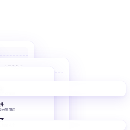
户
 优先高价值
🌐 工具教程
件
Bolt 建站
10 分钟 AI 落地页
家
擎
定目标商家
V0 建站
调控
Vercel V0 AI 建站
升
市采集加速
图床批量转移
小书匠 GitHub 图床
开
集翻倍效率
独立站 SEO 入门