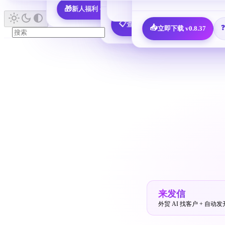
🎁
新人福利 · 7,600 决策人免费领
📖 查看所有指南 
📋
查看全部 25 个邮箱配置教程
📥
立即下载 v0.8.37
来发信
外贸 AI 找客户 + 自动