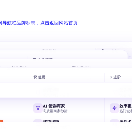
📧 邮件营销
🤖 AI 智能
🏢 企业邮箱
智能跟进
AI 评分客
HOT
HOT
00 万企业
📧 邮件营销
自动跟进未回复客户
📨 免费邮箱
自动打分排序
腾讯企业邮箱
exmail.qq.com
🛠 使用
⚡ 进阶
户
邮件群发
AI 分类邮
AI 多轮开发信
免费邮箱申请
HOT
似客户
AI 写开发信 智能分批
收件箱秒分类
7 天序列 AI 一键生成
主流邮箱注册全攻略
阿里云企业邮箱
使用说明
筛选商
qiye.aliyun.com
户
邮箱验证
AI 风控引
采集 / 同步 / 管理
快速锁
节日逼单话术
飞书企业邮箱
客户
终身免费 退信率<2%
毫秒级熔断与
国庆/圣诞催单模板
Lark/飞书免费企业邮
网易企业邮箱
AI 筛选商家
效率提
qiye.163.com
户
邮件追踪
高质量商家秒筛
热门城
元宝写开发信
决策人
实时打开 / 点击
国产 AI 写高回复信
谷歌企业邮箱
邮箱抓取
插件多
W
Workspace Gmail
链路
商家邮箱一键提取
并行采