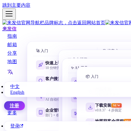
跳到主要内容
来发信
指南
邮箱
🚀 入门
🎯 找客户
分享
📧 个人邮箱
地图
快速上手
AI 数据库
10 分钟开第一封
✨ AI 工具
一句话搜 88
Gmail 邮箱
@gmail.com 谷歌邮箱
📦 入门
客户搜索
域名搜客
AI 学习路线
NEW
全方位找客户
用网址找相
零基础从这里开始
中文
网易邮箱
产品介绍
English
163 / 126 / yeah / 188
自动营销
名称搜客
谷歌地图采集插件
Codex 零基础
AI 自动化邮件序列
用公司名挖
安装、目录、任务与验收
微软邮箱
下载安装
注册
NEW
Outlook / Hotmail
企业管理
领英搜客
v0.8.37 · 4 步搞定
CC Switch 配置
更多
部门 + 权限 + 协作
LinkedIn 
按需管理多套 API
QQ 邮箱
地图获客全流程
NE
@qq.com / @foxmail.com
登录
采集→搜邮箱→营销全