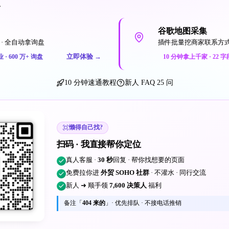
一
谷歌地图采集
· 全自动拿询盘
插件批量挖商家联系方
立即体验
→
业 · 600 万+ 询盘
10 分钟拿上千家 · 22 字
10 分钟速通教程
新人 FAQ 25 问
懒得自己找?
扫码 · 我直接帮你定位
真人客服 ·
30 秒
回复 · 帮你找想要的页面
免费拉你进
外贸 SOHO 社群
· 不灌水 · 同行交流
新人 ➜ 顺手领
7,600 决策人
福利
备注「
404 来的
」· 优先排队 · 不接电话推销