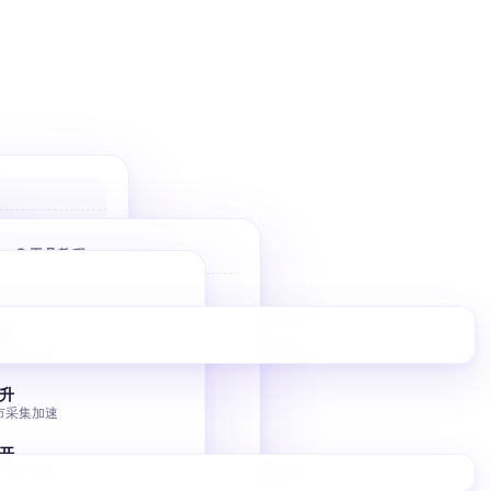
户
 优先高价值
🌐 工具教程
件
Bolt 建站
10 分钟 AI 落地页
家
擎
定目标商家
V0 建站
调控
Vercel V0 AI 建站
升
市采集加速
图床批量转移
小书匠 GitHub 图床
开
集翻倍效率
独立站 SEO 入门