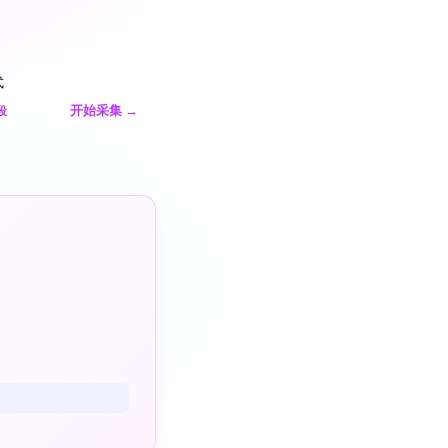
式
开始采集
→
段