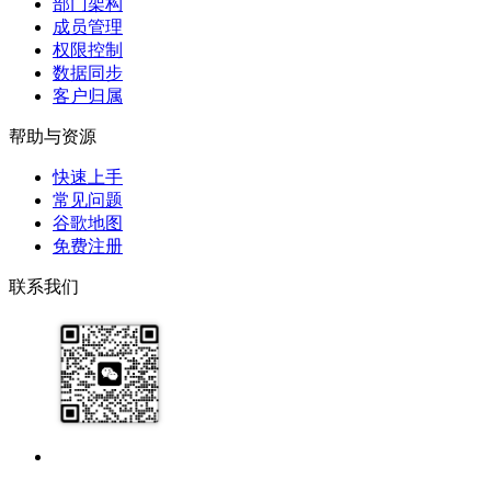
部门架构
成员管理
权限控制
数据同步
客户归属
帮助与资源
快速上手
常见问题
谷歌地图
免费注册
联系我们
17091913071
help@zhijixinxi.com