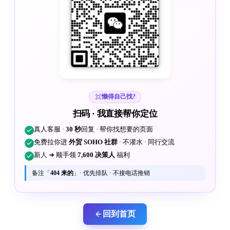
懒得自己找?
扫码 · 我直接帮你定位
真人客服 ·
30 秒
回复 · 帮你找想要的页面
免费拉你进
外贸 SOHO 社群
· 不灌水 · 同行交流
新人 ➜ 顺手领
7,600 决策人
福利
备注「
404 来的
」· 优先排队 · 不接电话推销
回到首页