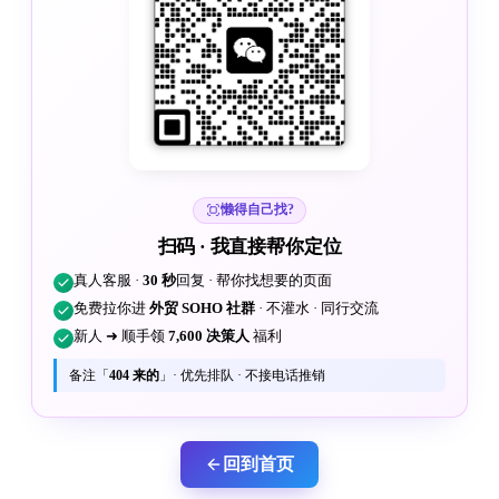
懒得自己找?
扫码 · 我直接帮你定位
真人客服 ·
30 秒
回复 · 帮你找想要的页面
免费拉你进
外贸 SOHO 社群
· 不灌水 · 同行交流
新人 ➜ 顺手领
7,600 决策人
福利
备注「
404 来的
」· 优先排队 · 不接电话推销
回到首页