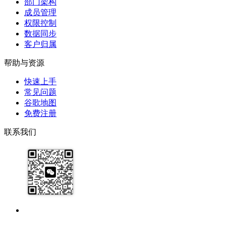
部门架构
成员管理
权限控制
数据同步
客户归属
帮助与资源
快速上手
常见问题
谷歌地图
免费注册
联系我们
17091913071
help@zhijixinxi.com