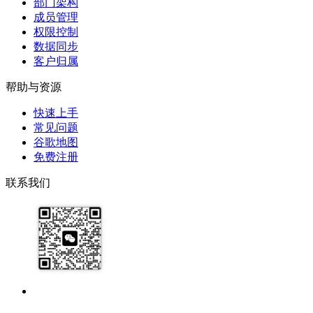
部门架构
成员管理
权限控制
数据同步
客户归属
帮助与资源
快速上手
常见问题
谷歌地图
免费注册
联系我们
17091913071
help@zhijixinxi.com