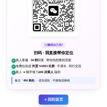
懒得自己找?
扫码 · 我直接帮你定位
真人客服 ·
30 秒
回复 · 帮你找想要的页面
免费拉你进
外贸 SOHO 社群
· 不灌水 · 同行交流
新人 ➜ 顺手领
7,600 决策人
福利
备注「
404 来的
」· 优先排队 · 不接电话推销
回到首页