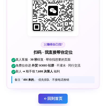
懒得自己找?
扫码 · 我直接帮你定位
真人客服 ·
30 秒
回复 · 帮你找想要的页面
免费拉你进
外贸 SOHO 社群
· 不灌水 · 同行交流
新人 ➜ 顺手领
7,600 决策人
福利
备注「
404 来的
」· 优先排队 · 不接电话推销
回到首页