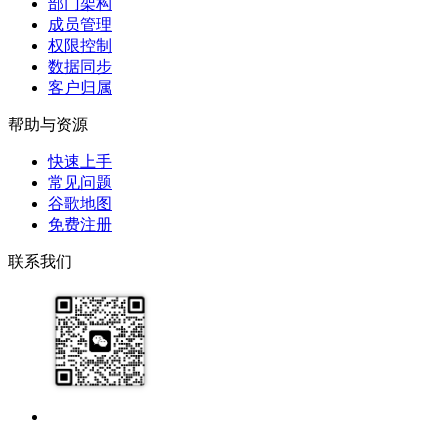
部门架构
成员管理
权限控制
数据同步
客户归属
帮助与资源
快速上手
常见问题
谷歌地图
免费注册
联系我们
17091913071
help@zhijixinxi.com