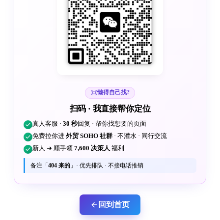
懒得自己找?
扫码 · 我直接帮你定位
真人客服 ·
30 秒
回复 · 帮你找想要的页面
免费拉你进
外贸 SOHO 社群
· 不灌水 · 同行交流
新人 ➜ 顺手领
7,600 决策人
福利
备注「
404 来的
」· 优先排队 · 不接电话推销
回到首页