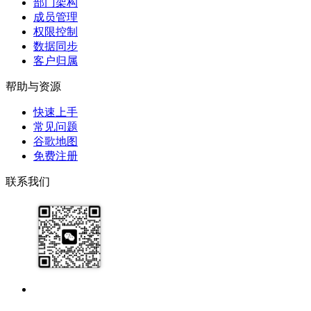
部门架构
成员管理
权限控制
数据同步
客户归属
帮助与资源
快速上手
常见问题
谷歌地图
免费注册
联系我们
17091913071
help@zhijixinxi.com