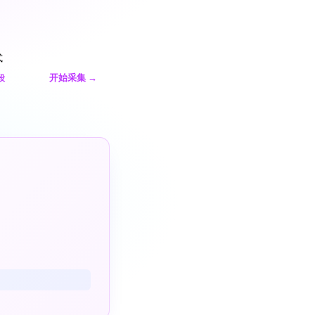
式
开始采集
→
段