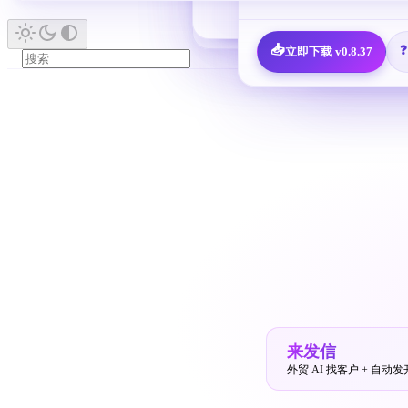
🎁
新人福利 · 7,600 决策人免费领
📋
查看全部 
📥
立即下载 v0.8.37
来发信
外贸 AI 找客户 + 自动