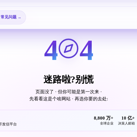
🎬 视频教程 →
📖 查看所有指南 →
25 个邮箱配置教程
❓ 常见问题 →
4
4
迷路啦?别慌
页面没了 · 但你可能是第一次来 ·
先看看这是个啥网站 · 再选你要的去处:
8,800 万+
10 亿+
全球企业
决策人邮箱
发开发信平台