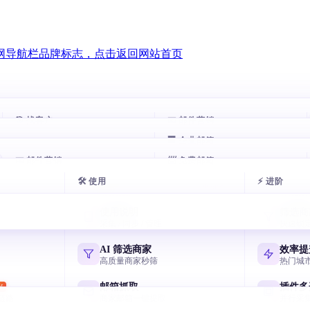
🎯 找客户
📧 邮件营销
🏢 企业邮箱
AI 数据库
智能跟进
HOT
HOT
📧 邮件营销
一句话搜 8800 万企业
📨 免费邮箱
自动跟进未回复客户
邮箱
腾讯企业邮箱
com 谷歌邮箱
exmail.qq.com
🛠 使用
⚡ 进阶
域名搜客户
邮件群发
AI 多轮开发信
免费邮箱申请
HOT
用网址找相似客户
AI 写开发信 智能分批
7 天序列 AI 一键生成
主流邮箱注册全攻略
箱
阿里云企业邮箱
使用说明
筛选商
 yeah / 188
qiye.aliyun.com
名称搜客户
邮箱验证
采集 / 同步 / 管理
快速锁
节日逼单话术
飞书企业邮箱
用公司名挖客户
终身免费 退信率<2%
国庆/圣诞催单模板
Lark/飞书免费企业邮
箱
网易企业邮箱
AI 筛选商家
效率提
Hotmail
qiye.163.com
领英搜客户
邮件追踪
高质量商家秒筛
热门城
元宝写开发信
LinkedIn 决策人
实时打开 / 点击
国产 AI 写高回复信
谷歌企业邮箱
邮箱抓取
插件多
W
 @foxmail.com
Workspace Gmail
链路
商家邮箱一键提取
并行采