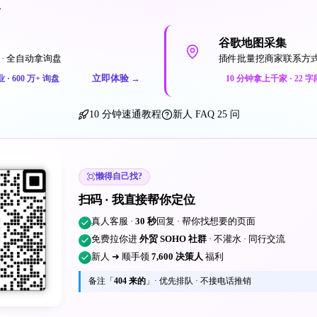
一
谷歌地图采集
· 全自动拿询盘
插件批量挖商家联系方
立即体验
→
业 · 600 万+ 询盘
10 分钟拿上千家 · 22 字
10 分钟速通教程
新人 FAQ 25 问
懒得自己找?
扫码 · 我直接帮你定位
真人客服 ·
30 秒
回复 · 帮你找想要的页面
免费拉你进
外贸 SOHO 社群
· 不灌水 · 同行交流
新人 ➜ 顺手领
7,600 决策人
福利
备注「
404 来的
」· 优先排队 · 不接电话推销