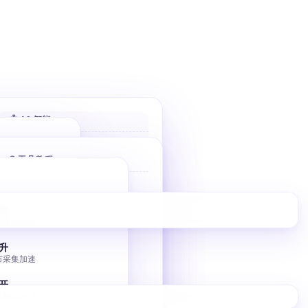
🤖 AI 智能
AI 评分客户
🌐 工具教程
自动打分排序 优先高价值
AI 分类邮件
Bolt 建站
收件箱秒分类
10 分钟 AI 落地页
家
AI 风控引擎
定目标商家
V0 建站
毫秒级熔断与调控
Vercel V0 AI 建站
升
市采集加速
图床批量转移
小书匠 GitHub 图床
开
集翻倍效率
独立站 SEO 入门