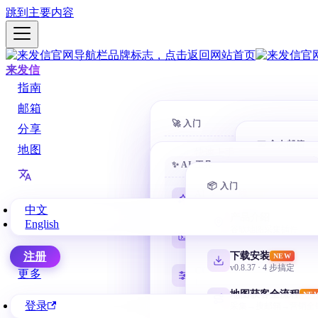
跳到主要内容
来发信
指南
邮箱
🚀 入门
分享
📧 个人邮箱
地图
快速上手
✨ AI 工具
10 分钟开第一封
Gmail 
@gmail.
📦 入门
客户搜索
AI 学习路线
NEW
全方位找客户
零基础从这里开始
中文
网易邮
产品介绍
English
163 / 126 /
自动营销
谷歌地图采集插件
Codex 零基础
AI 自动化邮件序列
安装、目录、任务与验收
微软邮
下载安装
注册
NEW
Outlook / 
企业管理
v0.8.37 · 4 步搞定
CC Switch 配置
更多
部门 + 权限 + 协作
按需管理多套 API
QQ 邮箱
地图获客全流程
NE
@qq.com /
登录
采集→搜邮箱→营销全