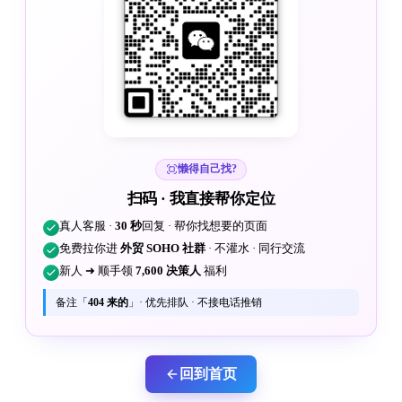
懒得自己找?
扫码 · 我直接帮你定位
真人客服 ·
30 秒
回复 · 帮你找想要的页面
免费拉你进
外贸 SOHO 社群
· 不灌水 · 同行交流
新人 ➜ 顺手领
7,600 决策人
福利
备注「
404 来的
」· 优先排队 · 不接电话推销
回到首页