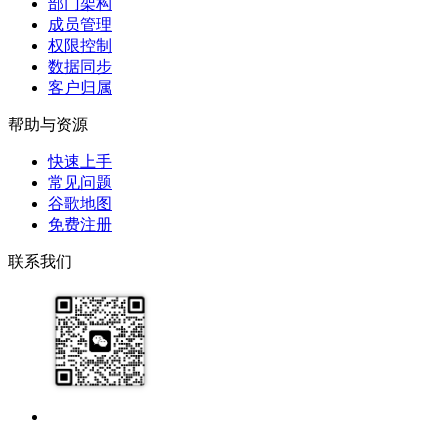
部门架构
成员管理
权限控制
数据同步
客户归属
帮助与资源
快速上手
常见问题
谷歌地图
免费注册
联系我们
17091913071
help@zhijixinxi.com