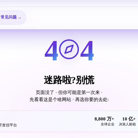
🎬 视频教程 →
📖 查看所有指南 →
25 个邮箱配置教程
❓ 常见问题 →
4
4
迷路啦?别慌
页面没了 · 但你可能是第一次来 ·
先看看这是个啥网站 · 再选你要的去处:
8,800 万+
10 亿+
全球企业
决策人邮箱
发开发信平台