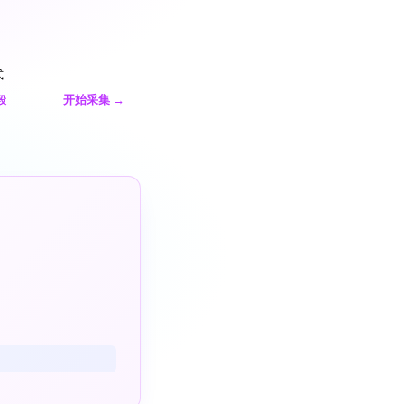
式
开始采集
→
段