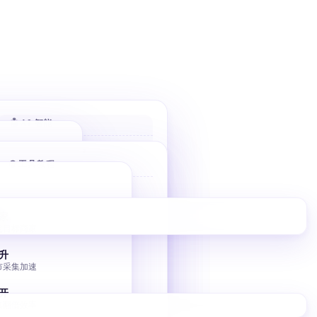
🤖 AI 智能
AI 评分客户
🌐 工具教程
自动打分排序 优先高价值
AI 分类邮件
Bolt 建站
收件箱秒分类
10 分钟 AI 落地页
家
AI 风控引擎
定目标商家
V0 建站
毫秒级熔断与调控
Vercel V0 AI 建站
升
市采集加速
图床批量转移
小书匠 GitHub 图床
开
集翻倍效率
独立站 SEO 入门