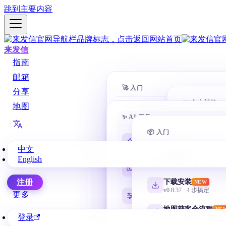
跳到主要内容
来发信
指南
邮箱
🚀 入门
分享
📧 个人邮箱
地图
快速上手
✨ AI 工具
10 分钟开第一封
Gmail 
@gmail.
📦 入门
客户搜索
AI 学习路线
NEW
全方位找客户
零基础从这里开始
中文
网易邮
产品介绍
English
163 / 126 /
自动营销
谷歌地图采集插件
Codex 零基础
AI 自动化邮件序列
安装、目录、任务与验收
微软邮
下载安装
注册
NEW
Outlook / 
企业管理
v0.8.37 · 4 步搞定
CC Switch 配置
更多
部门 + 权限 + 协作
按需管理多套 API
QQ 邮箱
地图获客全流程
NE
@qq.com /
登录
采集→搜邮箱→营销全