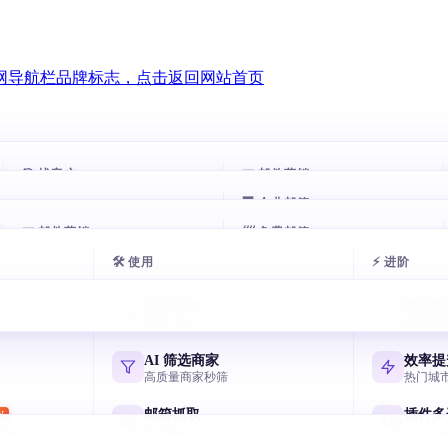
🎯 找客户
📧 邮件营销
🏢 企业邮箱
AI 数据库
智能跟进
HOT
HOT
📧 邮件营销
一句话搜 8800 万企业
📨 免费邮箱
自动跟进未回复客户
邮箱
腾讯企业邮箱
com 谷歌邮箱
exmail.qq.com
🛠 使用
⚡ 进阶
域名搜客户
邮件群发
AI 多轮开发信
免费邮箱申请
HOT
用网址找相似客户
AI 写开发信 智能分批
7 天序列 AI 一键生成
主流邮箱注册全攻略
箱
阿里云企业邮箱
使用说明
筛选商
 yeah / 188
qiye.aliyun.com
名称搜客户
邮箱验证
采集 / 同步 / 管理
快速锁
节日逼单话术
飞书企业邮箱
用公司名挖客户
终身免费 退信率<2%
国庆/圣诞催单模板
Lark/飞书免费企业邮
箱
网易企业邮箱
AI 筛选商家
效率提
Hotmail
qiye.163.com
领英搜客户
邮件追踪
高质量商家秒筛
热门城
元宝写开发信
LinkedIn 决策人
实时打开 / 点击
国产 AI 写高回复信
谷歌企业邮箱
邮箱抓取
插件多
W
 @foxmail.com
Workspace Gmail
链路
商家邮箱一键提取
并行采