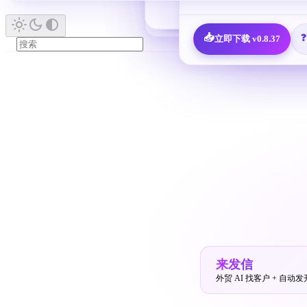
🎁
新人福利 · 7,600 决策人免费领
📋
查看全部 
📥
立即下载 v0.8.37
来发信
外贸 AI 找客户 + 自动