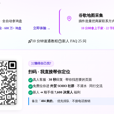
一
谷歌地图采集
· 全自动拿询盘
插件批量挖商家联系方
立即体验
→
业 · 600 万+ 询盘
10 分钟拿上千家 · 22 字
10 分钟速通教程
新人 FAQ 25 问
懒得自己找?
扫码 · 我直接帮你定位
真人客服 ·
30 秒
回复 · 帮你找想要的页面
免费拉你进
外贸 SOHO 社群
· 不灌水 · 同行交流
新人 ➜ 顺手领
7,600 决策人
福利
备注「
404 来的
」· 优先排队 · 不接电话推销