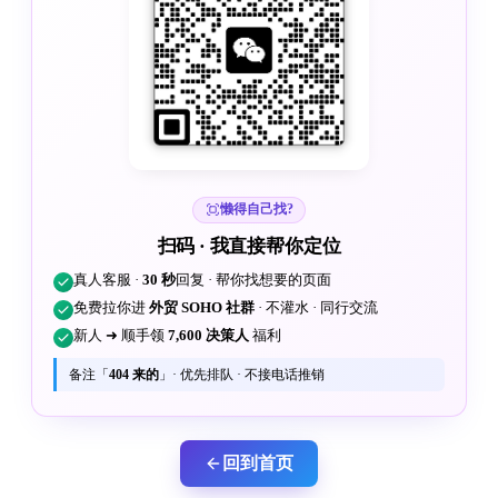
懒得自己找?
扫码 · 我直接帮你定位
真人客服 ·
30 秒
回复 · 帮你找想要的页面
免费拉你进
外贸 SOHO 社群
· 不灌水 · 同行交流
新人 ➜ 顺手领
7,600 决策人
福利
备注「
404 来的
」· 优先排队 · 不接电话推销
回到首页