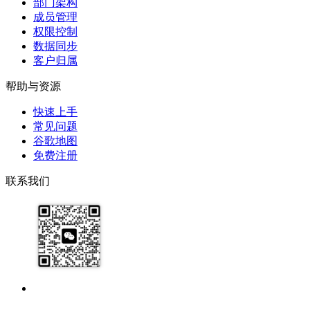
部门架构
成员管理
权限控制
数据同步
客户归属
帮助与资源
快速上手
常见问题
谷歌地图
免费注册
联系我们
17091913071
help@zhijixinxi.com