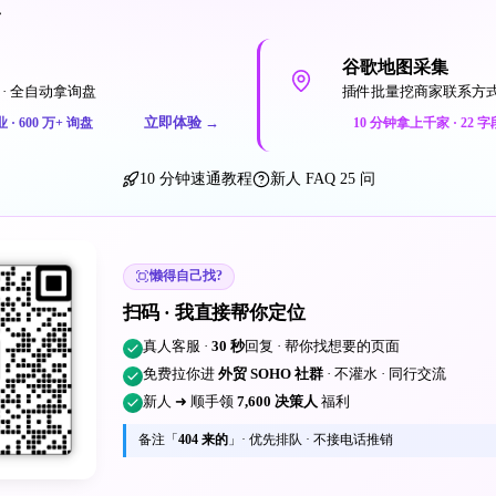
一
谷歌地图采集
· 全自动拿询盘
插件批量挖商家联系方
立即体验
→
业 · 600 万+ 询盘
10 分钟拿上千家 · 22 字
10 分钟速通教程
新人 FAQ 25 问
懒得自己找?
扫码 · 我直接帮你定位
真人客服 ·
30 秒
回复 · 帮你找想要的页面
免费拉你进
外贸 SOHO 社群
· 不灌水 · 同行交流
新人 ➜ 顺手领
7,600 决策人
福利
备注「
404 来的
」· 优先排队 · 不接电话推销