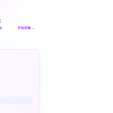
式
开始采集
→
段