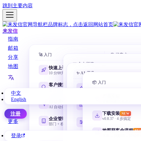
跳到主要内容
来发信
指南
邮箱
🚀 入门
🎯 找客户
分享
📧 个人邮箱
地图
快速上手
AI 数据库
10 分钟开第一封
✨ AI 工具
一句话搜 88
Gmail 邮箱
@gmail.com 谷歌邮箱
📦 入门
客户搜索
域名搜客
AI 学习路线
NEW
全方位找客户
用网址找相
零基础从这里开始
中文
网易邮箱
产品介绍
English
163 / 126 / yeah / 188
自动营销
名称搜客
谷歌地图采集插件
Codex 零基础
AI 自动化邮件序列
用公司名挖
安装、目录、任务与验收
微软邮箱
下载安装
注册
NEW
Outlook / Hotmail
企业管理
领英搜客
v0.8.37 · 4 步搞定
CC Switch 配置
更多
部门 + 权限 + 协作
LinkedIn 
按需管理多套 API
QQ 邮箱
地图获客全流程
NE
@qq.com / @foxmail.com
登录
采集→搜邮箱→营销全