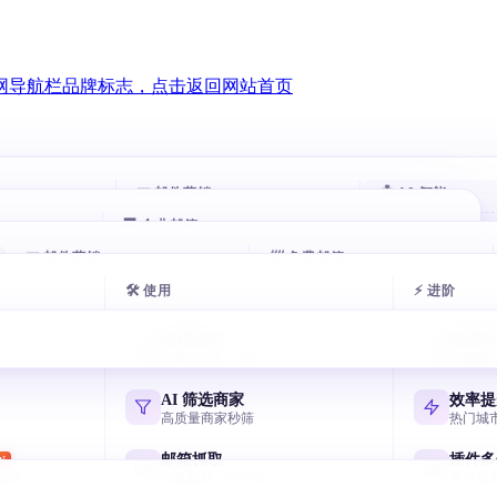
📧 邮件营销
🤖 AI 智能
🏢 企业邮箱
智能跟进
AI 评分客
HOT
HOT
00 万企业
📧 邮件营销
自动跟进未回复客户
📨 免费邮箱
自动打分排序
腾讯企业邮箱
exmail.qq.com
🛠 使用
⚡ 进阶
户
邮件群发
AI 分类邮
AI 多轮开发信
免费邮箱申请
HOT
似客户
AI 写开发信 智能分批
收件箱秒分类
7 天序列 AI 一键生成
主流邮箱注册全攻略
阿里云企业邮箱
使用说明
筛选商
qiye.aliyun.com
户
邮箱验证
AI 风控引
采集 / 同步 / 管理
快速锁
节日逼单话术
飞书企业邮箱
客户
终身免费 退信率<2%
毫秒级熔断与
国庆/圣诞催单模板
Lark/飞书免费企业邮
网易企业邮箱
AI 筛选商家
效率提
qiye.163.com
户
邮件追踪
高质量商家秒筛
热门城
元宝写开发信
决策人
实时打开 / 点击
国产 AI 写高回复信
谷歌企业邮箱
邮箱抓取
插件多
W
Workspace Gmail
链路
商家邮箱一键提取
并行采