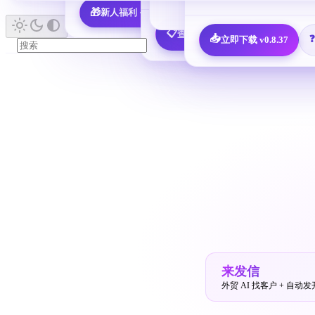
🎁
新人福利 · 7,600 决策人免费领
📖 查看所有指南 
📋
查看全部 25 个邮箱配置教程
📥
立即下载 v0.8.37
来发信
外贸 AI 找客户 + 自动