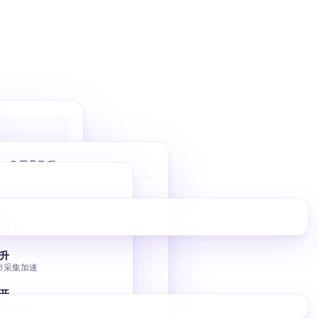
户
 优先高价值
🌐 工具教程
件
Bolt 建站
10 分钟 AI 落地页
家
擎
定目标商家
V0 建站
调控
Vercel V0 AI 建站
升
市采集加速
图床批量转移
小书匠 GitHub 图床
开
集翻倍效率
独立站 SEO 入门