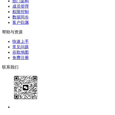
部门架构
成员管理
权限控制
数据同步
客户归属
帮助与资源
快速上手
常见问题
谷歌地图
免费注册
联系我们
17091913071
help@zhijixinxi.com