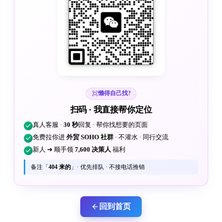
懒得自己找?
扫码 · 我直接帮你定位
真人客服 ·
30 秒
回复 · 帮你找想要的页面
免费拉你进
外贸 SOHO 社群
· 不灌水 · 同行交流
新人 ➜ 顺手领
7,600 决策人
福利
备注「
404 来的
」· 优先排队 · 不接电话推销
回到首页