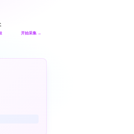
式
开始采集
→
段