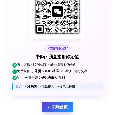
懒得自己找?
扫码 · 我直接帮你定位
真人客服 ·
30 秒
回复 · 帮你找想要的页面
免费拉你进
外贸 SOHO 社群
· 不灌水 · 同行交流
新人 ➜ 顺手领
7,600 决策人
福利
备注「
404 来的
」· 优先排队 · 不接电话推销
回到首页