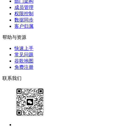
部门架构
成员管理
权限控制
数据同步
客户归属
帮助与资源
快速上手
常见问题
谷歌地图
免费注册
联系我们
17091913071
help@zhijixinxi.com