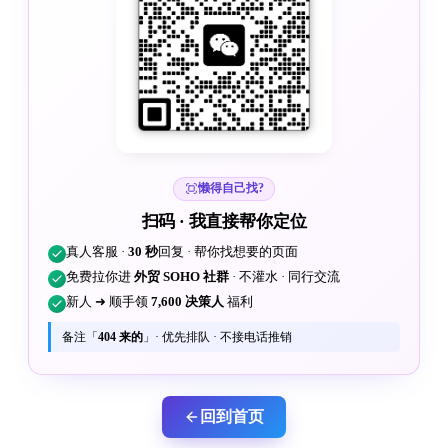
懒得自己找?
扫码 · 我直接帮你定位
真人客服 ·
30 秒
回复 · 帮你找想要的页面
免费拉你进
外贸 SOHO 社群
· 不灌水 · 同行交流
新人 ➜ 顺手领
7,600 决策人
福利
备注「
404 来的
」· 优先排队 · 不接电话推销
回到首页