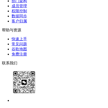
部门架构
成员管理
权限控制
数据同步
客户归属
帮助与资源
快速上手
常见问题
谷歌地图
免费注册
联系我们
17091913071
help@zhijixinxi.com