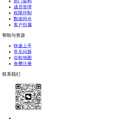
部门架构
成员管理
权限控制
数据同步
客户归属
帮助与资源
快速上手
常见问题
谷歌地图
免费注册
联系我们
17091913071
help@zhijixinxi.com