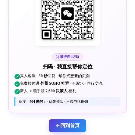
懒得自己找?
扫码 · 我直接帮你定位
真人客服 ·
30 秒
回复 · 帮你找想要的页面
免费拉你进
外贸 SOHO 社群
· 不灌水 · 同行交流
新人 ➜ 顺手领
7,600 决策人
福利
备注「
404 来的
」· 优先排队 · 不接电话推销
回到首页