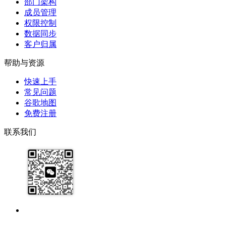
部门架构
成员管理
权限控制
数据同步
客户归属
帮助与资源
快速上手
常见问题
谷歌地图
免费注册
联系我们
17091913071
help@zhijixinxi.com