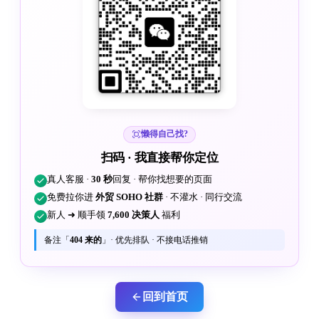
懒得自己找?
扫码 · 我直接帮你定位
真人客服 ·
30 秒
回复 · 帮你找想要的页面
免费拉你进
外贸 SOHO 社群
· 不灌水 · 同行交流
新人 ➜ 顺手领
7,600 决策人
福利
备注「
404 来的
」· 优先排队 · 不接电话推销
回到首页