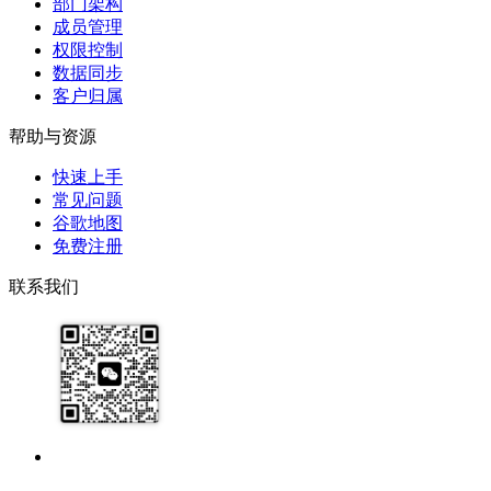
部门架构
成员管理
权限控制
数据同步
客户归属
帮助与资源
快速上手
常见问题
谷歌地图
免费注册
联系我们
17091913071
help@zhijixinxi.com