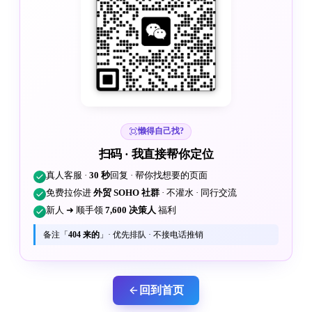
懒得自己找?
扫码 · 我直接帮你定位
真人客服 ·
30 秒
回复 · 帮你找想要的页面
免费拉你进
外贸 SOHO 社群
· 不灌水 · 同行交流
新人 ➜ 顺手领
7,600 决策人
福利
备注「
404 来的
」· 优先排队 · 不接电话推销
回到首页