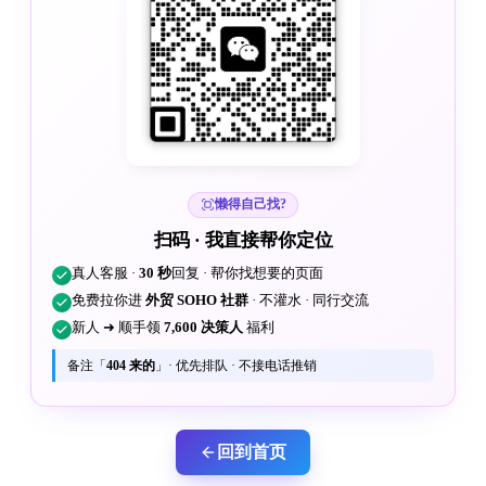
懒得自己找?
扫码 · 我直接帮你定位
真人客服 ·
30 秒
回复 · 帮你找想要的页面
免费拉你进
外贸 SOHO 社群
· 不灌水 · 同行交流
新人 ➜ 顺手领
7,600 决策人
福利
备注「
404 来的
」· 优先排队 · 不接电话推销
回到首页