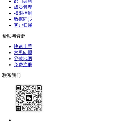
部门架构
成员管理
权限控制
数据同步
客户归属
帮助与资源
快速上手
常见问题
谷歌地图
免费注册
联系我们
17091913071
help@zhijixinxi.com