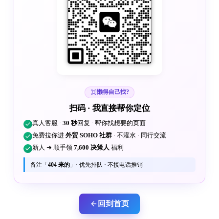
懒得自己找?
扫码 · 我直接帮你定位
真人客服 ·
30 秒
回复 · 帮你找想要的页面
免费拉你进
外贸 SOHO 社群
· 不灌水 · 同行交流
新人 ➜ 顺手领
7,600 决策人
福利
备注「
404 来的
」· 优先排队 · 不接电话推销
回到首页