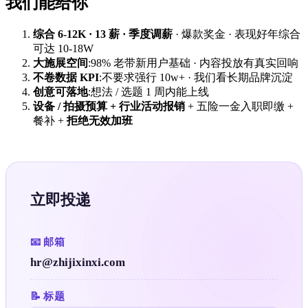
我们能给你
综合 6-12K · 13 薪 · 季度调薪
· 爆款奖金 · 表现好年综合
可达 10-18W
大施展空间
:98% 老带新用户基础 · 内容投放有真实回响
不卷数据 KPI
:不要求强行 10w+ · 我们看长期品牌沉淀
创意可落地
:想法 / 选题 1 周内能上线
设备 / 拍摄预算 + 行业活动报销
+ 五险一金入职即缴 +
餐补 +
拒绝无效加班
立即投递
📧 邮箱
hr@zhijixinxi.com
📝 标题