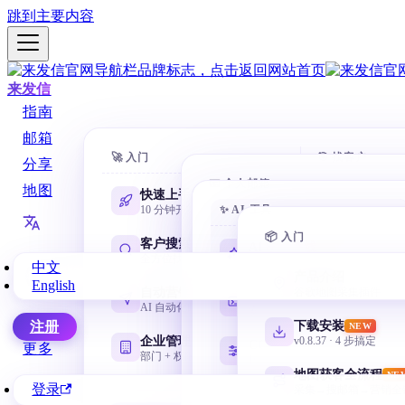
跳到主要内容
来发信
指南
邮箱
🚀 入门
🎯 找客户
分享
📧 个人邮箱
地图
快速上手
AI 数据库
10 分钟开第一封
✨ AI 工具
一句话搜 88
Gmail 邮箱
@gmail.com 谷歌邮箱
📦 入门
客户搜索
域名搜客
AI 学习路线
NEW
全方位找客户
用网址找相
零基础从这里开始
中文
网易邮箱
产品介绍
English
163 / 126 / yeah / 188
自动营销
名称搜客
谷歌地图采集插件
Codex 零基础
AI 自动化邮件序列
用公司名挖
安装、目录、任务与验收
微软邮箱
下载安装
注册
NEW
Outlook / Hotmail
企业管理
领英搜客
v0.8.37 · 4 步搞定
CC Switch 配置
更多
部门 + 权限 + 协作
LinkedIn 
按需管理多套 API
QQ 邮箱
地图获客全流程
NE
@qq.com / @foxmail.com
登录
采集→搜邮箱→营销全