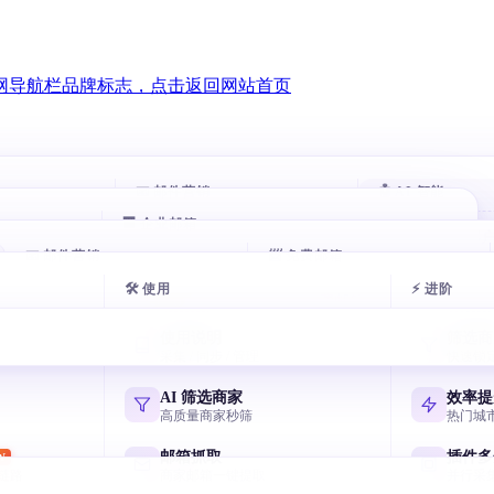
📧 邮件营销
🤖 AI 智能
🏢 企业邮箱
智能跟进
AI 评分客
HOT
HOT
00 万企业
📧 邮件营销
自动跟进未回复客户
📨 免费邮箱
自动打分排序
腾讯企业邮箱
exmail.qq.com
🛠 使用
⚡ 进阶
户
邮件群发
AI 分类邮
AI 多轮开发信
免费邮箱申请
HOT
似客户
AI 写开发信 智能分批
收件箱秒分类
7 天序列 AI 一键生成
主流邮箱注册全攻略
阿里云企业邮箱
使用说明
筛选商
qiye.aliyun.com
户
邮箱验证
AI 风控引
采集 / 同步 / 管理
快速锁
节日逼单话术
飞书企业邮箱
客户
终身免费 退信率<2%
毫秒级熔断与
国庆/圣诞催单模板
Lark/飞书免费企业邮
网易企业邮箱
AI 筛选商家
效率提
qiye.163.com
户
邮件追踪
高质量商家秒筛
热门城
元宝写开发信
决策人
实时打开 / 点击
国产 AI 写高回复信
谷歌企业邮箱
邮箱抓取
插件多
W
Workspace Gmail
链路
商家邮箱一键提取
并行采