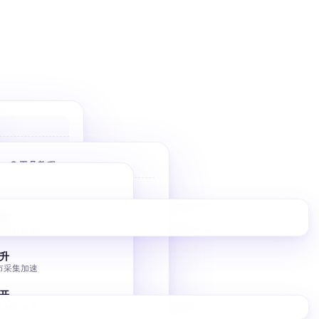
户
 优先高价值
🌐 工具教程
件
Bolt 建站
10 分钟 AI 落地页
家
擎
定目标商家
V0 建站
调控
Vercel V0 AI 建站
升
市采集加速
图床批量转移
小书匠 GitHub 图床
开
集翻倍效率
独立站 SEO 入门