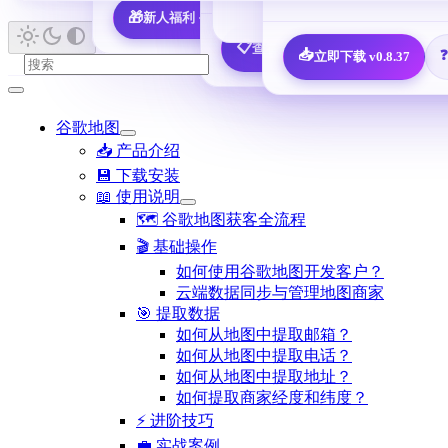
🎁
新人福利 · 7,600 决策人免费领
📖 查看所有指南 
📋
查看全部 25 个邮箱配置教程
📥
立即下载 v0.8.37
谷歌地图
📥 产品介绍
💾 下载安装
📖 使用说明
🗺️ 谷歌地图获客全流程
🎬 基础操作
如何使用谷歌地图开发客户？
云端数据同步与管理地图商家
🎯 提取数据
如何从地图中提取邮箱？
如何从地图中提取电话？
如何从地图中提取地址？
如何提取商家经度和纬度？
⚡ 进阶技巧
💼 实战案例