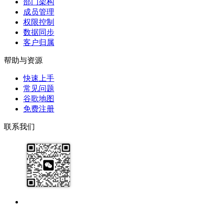
部门架构
成员管理
权限控制
数据同步
客户归属
帮助与资源
快速上手
常见问题
谷歌地图
免费注册
联系我们
17091913071
help@zhijixinxi.com