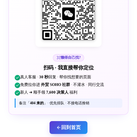
懒得自己找?
扫码 · 我直接帮你定位
真人客服 ·
30 秒
回复 · 帮你找想要的页面
免费拉你进
外贸 SOHO 社群
· 不灌水 · 同行交流
新人 ➜ 顺手领
7,600 决策人
福利
备注「
404 来的
」· 优先排队 · 不接电话推销
回到首页