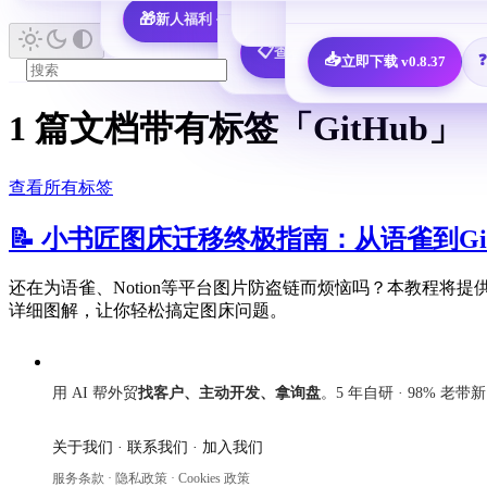
🎁
新人福利 · 7,600 决策人免费领
📖 查看所有指南 
📋
查看全部 25 个邮箱配置教程
📥
立即下载 v0.8.37
1 篇文档带有标签「GitHub」
查看所有标签
📝 小书匠图床迁移终极指南：从语雀到Gi
还在为语雀、Notion等平台图片防盗链而烦恼吗？本教程将提供终
详细图解，让你轻松搞定图床问题。
来发信
用 AI 帮外贸
找客户、主动开发、拿询盘
。5 年自研 · 98% 老带
关于我们
·
联系我们
·
加入我们
服务条款
·
隐私政策
·
Cookies 政策