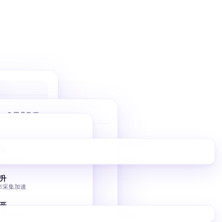
户
 优先高价值
🌐 工具教程
件
Bolt 建站
10 分钟 AI 落地页
家
擎
定目标商家
V0 建站
调控
Vercel V0 AI 建站
升
市采集加速
图床批量转移
小书匠 GitHub 图床
开
集翻倍效率
独立站 SEO 入门