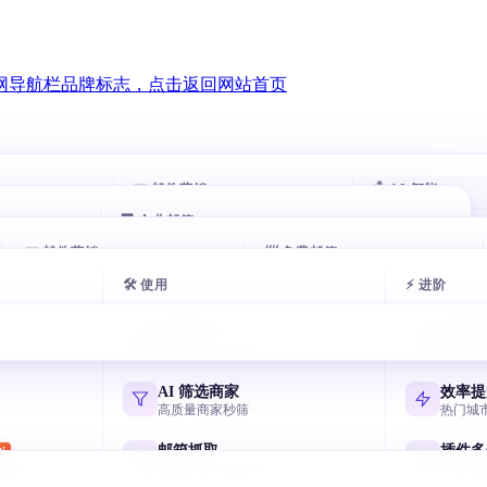
📧 邮件营销
🤖 AI 智能
🏢 企业邮箱
智能跟进
AI 评分客
HOT
HOT
00 万企业
📧 邮件营销
自动跟进未回复客户
📨 免费邮箱
自动打分排序
腾讯企业邮箱
exmail.qq.com
🛠 使用
⚡ 进阶
户
邮件群发
AI 分类邮
AI 多轮开发信
免费邮箱申请
HOT
似客户
AI 写开发信 智能分批
收件箱秒分类
7 天序列 AI 一键生成
主流邮箱注册全攻略
阿里云企业邮箱
使用说明
筛选商
qiye.aliyun.com
户
邮箱验证
AI 风控引
采集 / 同步 / 管理
快速锁
节日逼单话术
飞书企业邮箱
客户
终身免费 退信率<2%
毫秒级熔断与
国庆/圣诞催单模板
Lark/飞书免费企业邮
网易企业邮箱
AI 筛选商家
效率提
qiye.163.com
户
邮件追踪
高质量商家秒筛
热门城
元宝写开发信
决策人
实时打开 / 点击
国产 AI 写高回复信
谷歌企业邮箱
邮箱抓取
插件多
W
Workspace Gmail
链路
商家邮箱一键提取
并行采