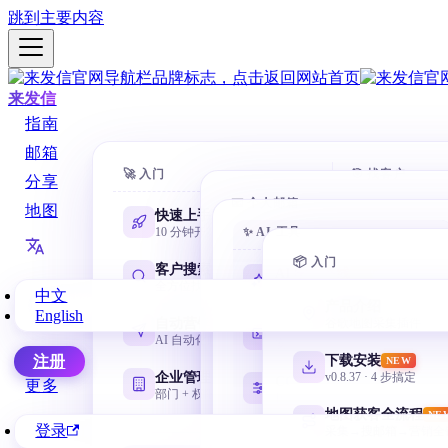
跳到主要内容
来发信
指南
邮箱
🚀 入门
🎯 找客户
分享
📧 个人邮箱
地图
快速上手
AI 数据库
10 分钟开第一封
✨ AI 工具
一句话搜 88
Gmail 邮箱
@gmail.com 谷歌邮箱
📦 入门
客户搜索
域名搜客
AI 学习路线
NEW
全方位找客户
用网址找相
零基础从这里开始
中文
网易邮箱
产品介绍
English
163 / 126 / yeah / 188
自动营销
名称搜客
谷歌地图采集插件
Codex 零基础
AI 自动化邮件序列
用公司名挖
安装、目录、任务与验收
微软邮箱
下载安装
注册
NEW
Outlook / Hotmail
企业管理
领英搜客
v0.8.37 · 4 步搞定
CC Switch 配置
更多
部门 + 权限 + 协作
LinkedIn 
按需管理多套 API
QQ 邮箱
地图获客全流程
NE
@qq.com / @foxmail.com
登录
采集→搜邮箱→营销全