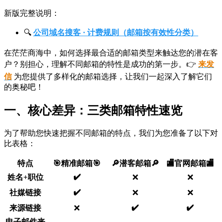
新版完整说明：
🔍
公司域名搜客 · 计费规则（邮箱按有效性分类）
在茫茫商海中，如何选择最合适的邮箱类型来触达您的潜在客
户？别担心，理解不同邮箱的特性是成功的第一步。👉
来发
信
为您提供了多样化的邮箱选择，让我们一起深入了解它们
的奥秘吧！
一、核心差异：三类邮箱特性速览
为了帮助您快速把握不同邮箱的特点，我们为您准备了以下对
比表格：
特点
🎯精准邮箱🎯
🔎潜客邮箱🔎
🏬官网邮箱🏬
✔️
姓名+职位
❌
❌
✔️
社媒链接
❌
❌
✔️
✔️
来源链接
❌
电子邮件来