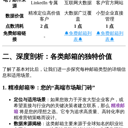
LinkedIn 专属
互联网大数据
客户官方网站
源
精准定位高价值
大数据广泛覆
小型企业直接
数据价值
客户
盖
管理
点数消耗
2 点
1 点
1 点
免费邮箱链
🔔免费邮箱列
🔔免费邮箱列
-
接
表🔔
表🔔
二、深度剖析：各类邮箱的独特价值
了解了基本对比后，让我们进一步探究每种邮箱类型的详细信
息和适用场景。
1. 精准邮箱🎯：您的“高端市场敲门砖”
定位与适用场景
：如果您致力于开发大型企业客户，或
希望直接与行业内的关键决策者建立联系，那么
精准邮
箱
将是您的理想之选。它专为追求高质量、高转化率的
精准营销策略而设计。
数据来源揭秘
：这类邮箱主要来源于全球知名的职业社