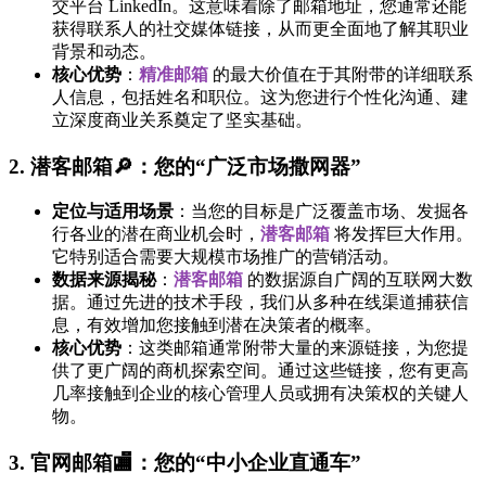
交平台 LinkedIn。这意味着除了邮箱地址，您通常还能
获得联系人的社交媒体链接，从而更全面地了解其职业
背景和动态。
核心优势
：
精准邮箱
的最大价值在于其附带的详细联系
人信息，包括姓名和职位。这为您进行个性化沟通、建
立深度商业关系奠定了坚实基础。
2. 潜客邮箱🔎：您的“广泛市场撒网器”
定位与适用场景
：当您的目标是广泛覆盖市场、发掘各
行各业的潜在商业机会时，
潜客邮箱
将发挥巨大作用。
它特别适合需要大规模市场推广的营销活动。
数据来源揭秘
：
潜客邮箱
的数据源自广阔的互联网大数
据。通过先进的技术手段，我们从多种在线渠道捕获信
息，有效增加您接触到潜在决策者的概率。
核心优势
：这类邮箱通常附带大量的来源链接，为您提
供了更广阔的商机探索空间。通过这些链接，您有更高
几率接触到企业的核心管理人员或拥有决策权的关键人
物。
3. 官网邮箱🏬：您的“中小企业直通车”