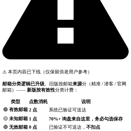
⚠️ 本页内容已下线（仅保留供老用户参考）
邮箱分类逻辑已升级
。旧版按邮箱
来源
分（精准 / 潜客 / 官网
邮箱）——
新版按有效性
分类计费：
类型
点数消耗
说明
🟢
有效邮箱
2 点
系统已验证可送达
🟡
未知邮箱
1 点
70%+ 询盘来自这里，务必勾选保存
🔴
无效邮箱
0 点
已验证不可送达，
不扣点