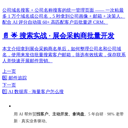
公司域名搜客 + 公司名称搜客的统一管理页面 —— 一次粘最
多 1 万个域名或公司名，5 秒拿到公司画像 + 邮箱 + 决策人。
配合 AI 评分自动筛 60+ 高匹配客户后批量进 CRM。
📄️
🌟 搜索实战 · 展会采购商批量开发
本文介绍拿到展会采购商名单后，如何整理公司名和公司域
名，使用来发信批量搜索客户邮箱，筛选有效线索，保存联系
人并快速开展邮件营销。
上一页
5️⃣ 邮件追踪
下一页
1️⃣ AI 数据库 · 海量客户怎么搜
来发信
用 AI 帮外贸
找客户、主动开发、拿询盘
。5 年自研 · 98% 老带
新 · 真实业务驱动。