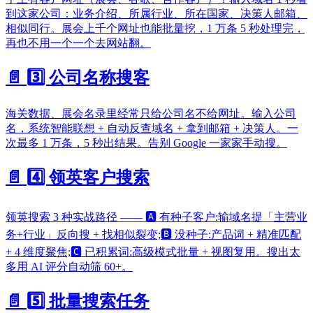
到这家公司：业务介绍、所属行业、所在国家、决策人邮箱、
相似同行。展会上千个网址也能批量挖，1 万条 5 秒处理完，
再也不用一个一个去网站翻。
📄️
3️⃣ 公司名称搜客
海关数据、展会名录里经常只给公司名不给网址。输入公司
名，系统智能联想 + 自动反查域名 + 拿到邮箱 + 决策人。一
次最多 1 万条，5 秒出结果。告别 Google 一家家手动搜。
📄️
4️⃣ 领英客户搜索
领英搜索 3 种实战路径 —— 🅰 有种子客户:输域名提「主营业
务+行业」反向搜 + 找相似裂变;🅱 没种子:产品词 + 精准匹配
+ 4 维度聚焦;🅲 已积累词:高级模式批量 + 视图复用。搜出太
多用 AI 评分自动筛 60+。
📄️
5️⃣ 批量搜索任务