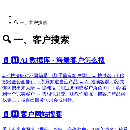
🔍 一、客户搜索
🔍 一、客户搜索
📄️
1️⃣ AI 数据库 · 海量客户怎么搜
4 种搜法应对不同场景：① 手里有客户网址 → 搜域名（1 秒
挖出全套画像）；② 只知道自己产品 → AI 推演客群；③ 关
键词搜出来太杂 → 提纯搜（用业务词或客户角色词）；④ 看
到一个完美客户 → 找相似裂变。还教你避坑：搜客户产品词
找金主，搜自己服务词只会找同行。
📄️
2️⃣ 客户网站搜客
手上有客户网址（展会、谷歌、合作客户）？输入域名 1 秒看