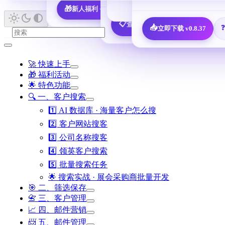
🎁
新人福利 · 7,600 决策人免费领
📖 查看所有指南 
📋
查看全部 25 个邮箱配置教程
📥
立即下载 v0.8.37
🚀 快速上手
🎁 福利活动
🌟 特色功能
🔍 一、客户搜索
1️⃣ AI 数据库 · 海量客户怎么搜
2️⃣ 客户网站搜客
3️⃣ 公司名称搜客
4️⃣ 领英客户搜索
5️⃣ 批量搜索任务
🌟 搜索实战 · 展会采购商批量开发
🎯 二、筛选保存
📇 三、客户管理
📈 四、邮件营销
📨 五、邮件管理