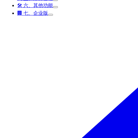
🛠️ 六、其他功能
🏢 七、企业版