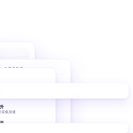
户
 优先高价值
🌐 工具教程
件
Bolt 建站
10 分钟 AI 落地页
家
擎
定目标商家
V0 建站
调控
Vercel V0 AI 建站
升
市采集加速
图床批量转移
小书匠 GitHub 图床
开
集翻倍效率
独立站 SEO 入门