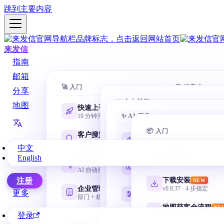
跳到主要内容
来发信
指南
邮箱
🚀 入门
🎯 找客户
分享
📧 个人邮箱
地图
快速上手
AI 数据库
10 分钟开第一封
✨ AI 工具
一句话搜 88
Gmail 邮箱
@gmail.com 谷歌邮箱
📦 入门
客户搜索
域名搜客
AI 学习路线
NEW
全方位找客户
用网址找相
零基础从这里开始
中文
网易邮箱
产品介绍
English
163 / 126 / yeah / 188
自动营销
名称搜客
谷歌地图采集插件
Codex 零基础
AI 自动化邮件序列
用公司名挖
安装、目录、任务与验收
微软邮箱
下载安装
注册
NEW
Outlook / Hotmail
企业管理
领英搜客
v0.8.37 · 4 步搞定
CC Switch 配置
更多
部门 + 权限 + 协作
LinkedIn 
按需管理多套 API
QQ 邮箱
地图获客全流程
NE
@qq.com / @foxmail.com
登录
采集→搜邮箱→营销全