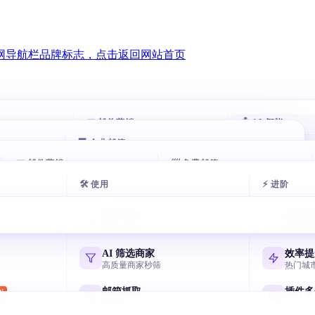
📧 邮件营销
🤖 AI 智能
🏢 企业邮箱
智能跟进
AI 评分客
HOT
HOT
00 万企业
📧 邮件营销
自动跟进未回复客户
📨 免费邮箱
自动打分排序
腾讯企业邮箱
exmail.qq.com
🛠 使用
⚡ 进阶
户
邮件群发
AI 分类邮
AI 多轮开发信
免费邮箱申请
HOT
似客户
AI 写开发信 智能分批
收件箱秒分类
7 天序列 AI 一键生成
主流邮箱注册全攻略
阿里云企业邮箱
使用说明
筛选商
qiye.aliyun.com
户
邮箱验证
AI 风控引
采集 / 同步 / 管理
快速锁
节日逼单话术
飞书企业邮箱
客户
终身免费 退信率<2%
毫秒级熔断与
国庆/圣诞催单模板
Lark/飞书免费企业邮
网易企业邮箱
AI 筛选商家
效率提
qiye.163.com
户
邮件追踪
高质量商家秒筛
热门城
元宝写开发信
决策人
实时打开 / 点击
国产 AI 写高回复信
谷歌企业邮箱
邮箱抓取
插件多
W
Workspace Gmail
链路
商家邮箱一键提取
并行采