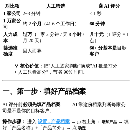
对比项
人工筛选
🤖 AI 评分
1 家公司
2~3 分钟
< 1 秒
1 万家公
约
2 个月
（41.6 个工作日）
60 分钟
司
人力成
过万
（1 家 2 分钟 / 天 8 小时 /
几十元
（1 评分 = 1
本
月 20 天）
点）
筛选准
60+ 分基本是目标
因人而异
确度
客户
💡
核心价值
：把"人工逐家判断"换成"AI 批量打分
+ 人工只看高分"，节省 90% 时间。
一、第一步 · 填好产品档案
AI 评分前
必须先填产品档案
—— AI 靠这份档案判断每家公
司是不是你的目标客户。
操作步骤：
进入
设置 - 产品档案
→ 点右上角
→ 填
+ 增加产品
好「产品名称」+「产品简介」→ 点
确定