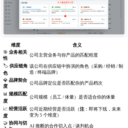
维度
含义
🎯
业务相关
公司主营业务与你产品的匹配程度
性
🏷️
供应链角
该公司在供应链中扮演的角色（采购 / 经销 / 制
造 / 终端品牌）
色
💎
品牌契合
公司品牌定位是否匹配你的产品档次
度
📊
规模匹配
公司规模（员工 / 体量）是否适合你的体量
度
📈
经营活跃
公司近期经营是否活跃（
注
：即将下线，未来
变为 5 个维度）
度
🤝
协同与切
AI 推断的合作切入点 / 谈判机会