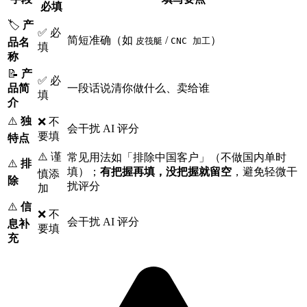
必填
🏷️
产
✅ 必
简短准确（如
/
）
皮筏艇
CNC 加工
品名
填
称
📝
产
✅ 必
品简
一段话说清你做什么、卖给谁
填
介
⚠️
独
❌ 不
会干扰 AI 评分
要填
特点
⚠️ 谨
常见用法如「排除中国客户」（不做国内单时
⚠️
排
填）；
有把握再填，没把握就留空
，避免轻微干
慎添
除
扰评分
加
⚠️
信
❌ 不
会干扰 AI 评分
息补
要填
充