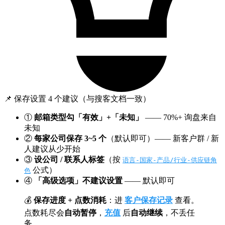
📌 保存设置 4 个建议（与搜客文档一致）
①
邮箱类型勾「有效」+「未知」
—— 70%+ 询盘来自
未知
②
每家公司保存 3~5 个
（默认即可）—— 新客户群 / 新
人建议从少开始
③
设公司 / 联系人标签
（按
语言-国家-产品/行业-供应链角
公式）
色
④
「高级选项」不建议设置
—— 默认即可
💰
保存进度 + 点数消耗
：进
客户保存记录
查看。
点数耗尽会
自动暂停
，
充值
后
自动继续
，不丢任
务。