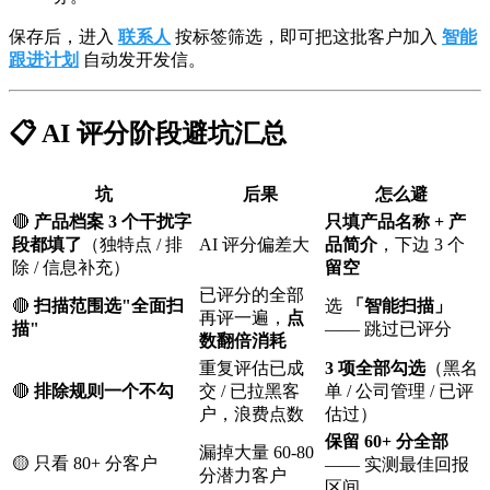
保存后，进入
联系人
按标签筛选，即可把这批客户加入
智能
跟进计划
自动发开发信。
📋 AI 评分阶段避坑汇总
坑
后果
怎么避
🔴
产品档案 3 个干扰字
只填产品名称 + 产
段都填了
（独特点 / 排
AI 评分偏差大
品简介
，下边 3 个
除 / 信息补充）
留空
已评分的全部
🔴
扫描范围选"全面扫
选
「智能扫描」
再评一遍，
点
描"
—— 跳过已评分
数翻倍消耗
重复评估已成
3 项全部勾选
（黑名
🔴
排除规则一个不勾
交 / 已拉黑客
单 / 公司管理 / 已评
户，浪费点数
估过）
保留 60+ 分全部
漏掉大量 60-80
🟡 只看 80+ 分客户
—— 实测最佳回报
分潜力客户
区间