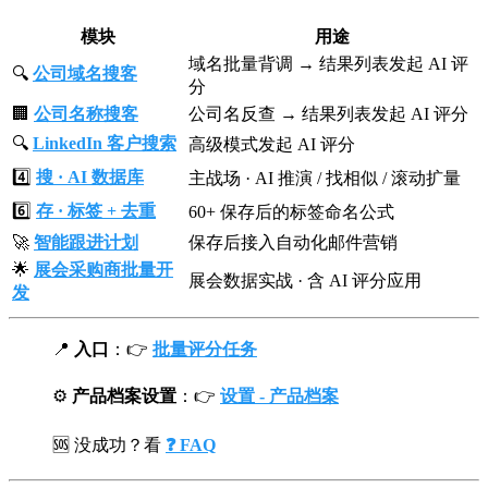
模块
用途
域名批量背调 → 结果列表发起 AI 评
🔍
公司域名搜客
分
🏢
公司名称搜客
公司名反查 → 结果列表发起 AI 评分
🔍
LinkedIn 客户搜索
高级模式发起 AI 评分
4️⃣
搜 · AI 数据库
主战场 · AI 推演 / 找相似 / 滚动扩量
6️⃣
存 · 标签 + 去重
60+ 保存后的标签命名公式
🚀
智能跟进计划
保存后接入自动化邮件营销
🌟
展会采购商批量开
展会数据实战 · 含 AI 评分应用
发
📍
入口
：👉
批量评分任务
⚙️
产品档案设置
：👉
设置 - 产品档案
🆘 没成功？看
❓ FAQ