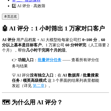
🎯 二、筛选保存
2️⃣ AI 评分 · 高效筛
本页总览
🤖 AI 评分：1 小时筛出 1 万家对口客户
AI 评分
用产品档案 + AI 大模型给每家公司打
0~100 分
，
60
分以上基本是目标客户
。1 万家公司
60 分钟评完
（人工筛要 2
个月），帮你
几小时干完两个月的活
。
👉
功能入口
：
批量评分任务
—— 查看所有评分任
务与结果
💡 AI 评分
没有独立入口
：在
AI 数据库 / 批量搜索
任务 / 领英高级模式
这 3 个界面的结果列表里都能
发起（详见
第二章
）。
🗺️ 为什么用 AI 评分？