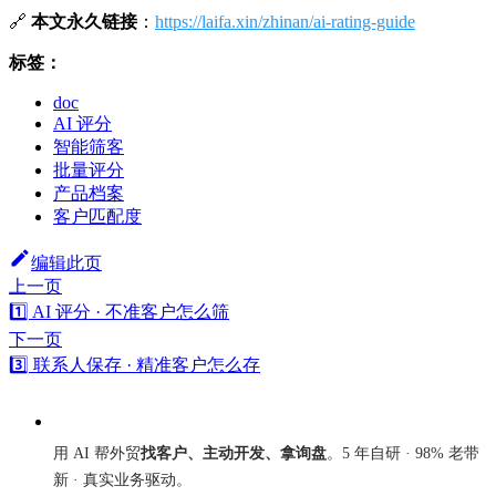
🔗
本文永久链接
：
https://laifa.xin/zhinan/ai-rating-guide
标签：
doc
AI 评分
智能筛客
批量评分
产品档案
客户匹配度
编辑此页
上一页
1️⃣ AI 评分 · 不准客户怎么筛
下一页
3️⃣ 联系人保存 · 精准客户怎么存
来发信
用 AI 帮外贸
找客户、主动开发、拿询盘
。5 年自研 · 98% 老带
新 · 真实业务驱动。