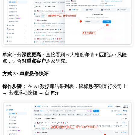
单家评分
深度更高
：直接看到 6 大维度详情 + 匹配点 / 风险
点，适合对
重点客户
逐家研究。
方式 3 · 单家悬停快评
操作步骤：
在 AI 数据库结果列表，鼠标
悬停
到某行公司上
→ 出现浮动按钮 → 点
评分