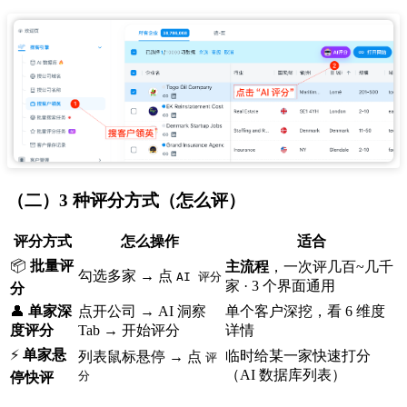
（二）3 种评分方式（怎么评）
评分方式
怎么操作
适合
📦
批量评
主流程
，一次评几百~几千
勾选多家 → 点
AI 评分
家 · 3 个界面通用
分
👤
单家深
点开公司 → AI 洞察
单个客户深挖，看 6 维度
度评分
Tab → 开始评分
详情
⚡
单家悬
临时给某一家快速打分
列表鼠标悬停 → 点
评
（AI 数据库列表）
分
停快评