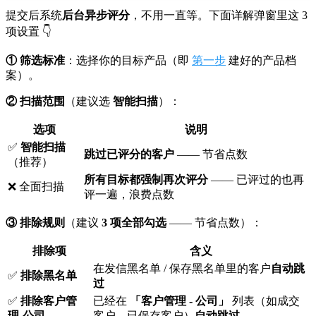
提交后系统
后台异步评分
，不用一直等。下面详解弹窗里这 3
项设置 👇
① 筛选标准
：选择你的目标产品（即
第一步
建好的产品档
案）。
② 扫描范围
（建议选
智能扫描
）：
选项
说明
✅
智能扫描
跳过已评分的客户
—— 节省点数
（推荐）
所有目标都强制再次评分
—— 已评过的也再
❌ 全面扫描
评一遍，浪费点数
③ 排除规则
（建议
3 项全部勾选
—— 节省点数）：
排除项
含义
在发信黑名单 / 保存黑名单里的客户
自动跳
✅
排除黑名单
过
✅
排除客户管
已经在
「客户管理 - 公司」
列表（如成交
理-公司
客户、已保存客户）
自动跳过