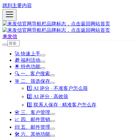
跳到主要内容
来发信
🚀 快速上手
🎁 福利活动
🌟 特色功能
🔍 一、客户搜索
🎯 二、筛选保存
1️⃣ AI 评分 · 不准客户怎么筛
2️⃣ AI 评分 · 高效筛
3️⃣ 联系人保存 · 精准客户怎么存
📇 三、客户管理
📈 四、邮件营销
📨 五、邮件管理
🛠️ 六、其他功能