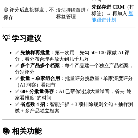
先保存进 CRM
（打
🟡 评分后直接群发，不
没法持续跟进 /
标签）→ 再加入
智
标签管理
保存
能跟进计划
💡 学习建议
✅
先抽样再批量
：第一次用，先勾 50~100 家做 AI 评
分，看分布合理再放大到几千几万
✅
多个产品多个档案
：每个产品建一个独立产品档案，
分别评分
✅
批量 + 单家组合用
：批量评分挑数量 / 单家深度评分
（AI 洞察）看细节
✅
60+ 分批量保存
：AI 已帮你过滤大量噪音，省去"逐
家看维度"的时间
✅
省点数 4 招
：智能扫描 + 3 项排除规则全勾 + 抽样测
试 + 多产品独立档案
📚 相关功能