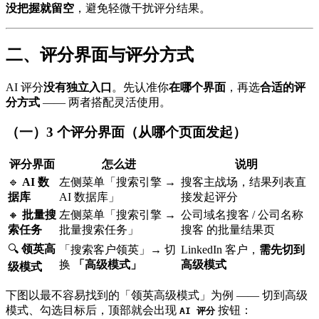
没把握就留空
，避免轻微干扰评分结果。
二、评分界面与评分方式
AI 评分
没有独立入口
。先认准你
在哪个界面
，再选
合适的评
分方式
—— 两者搭配灵活使用。
（一）3 个评分界面（从哪个页面发起）
评分界面
怎么进
说明
🔹
AI 数
左侧菜单「搜索引擎 →
搜客主战场，结果列表直
据库
AI 数据库」
接发起评分
🔸
批量搜
左侧菜单「搜索引擎 →
公司域名搜客 / 公司名称
索任务
批量搜索任务」
搜客 的批量结果页
🔍
领英高
「搜索客户领英」→ 切
LinkedIn 客户，
需先切到
换
「高级模式」
高级模式
级模式
下图以最不容易找到的「领英高级模式」为例 —— 切到高级
模式、勾选目标后，顶部就会出现
按钮：
AI 评分