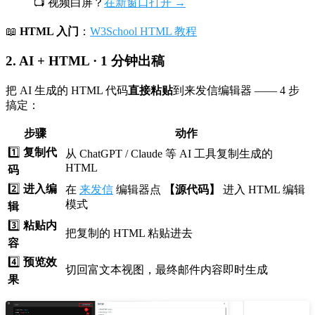
📺 视频白屏？
在新窗口打开 →
📖
HTML 入门
：
W3School HTML 教程
2. AI + HTML · 1 分钟出稿
把 AI 生成的 HTML 代码
直接粘贴
到来发信编辑器 —— 4 步
搞定：
步骤
动作
1️⃣
复制代
从 ChatGPT / Claude 等 AI 工具复制生成的
HTML
码
2️⃣
进入编
在
来发信
编辑器点
【源代码】
进入 HTML 编辑
模式
辑
3️⃣
粘贴内
把复制的 HTML 粘贴进去
容
4️⃣
预览效
切回富文本视图，最终邮件内容即时生成
果