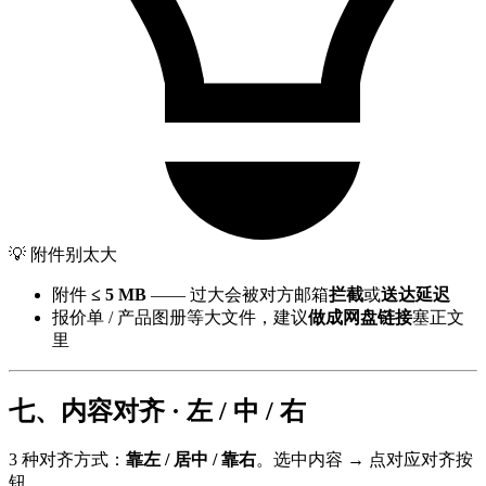
💡 附件别太大
附件
≤ 5 MB
—— 过大会被对方邮箱
拦截
或
送达延迟
报价单 / 产品图册等大文件，建议
做成网盘链接
塞正文
里
七、内容对齐 · 左 / 中 / 右
3 种对齐方式：
靠左 / 居中 / 靠右
。选中内容 → 点对应对齐按
钮。