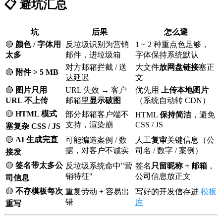
📋 避坑汇总
坑
后果
怎么避
🔴
颜色 / 字体用
反垃圾识别为营销
1 ~ 2 种重点色足够，
太多
邮件，进垃圾箱
字体保持系统默认
对方邮箱拦截 / 送
大文件
放网盘链接
塞正
🔴
附件 > 5 MB
达延迟
文
🔴
图片只用
URL 失效 → 客户
优先用
上传本地图片
URL 不上传
邮箱里
显示破图
（系统自动转 CDN）
🟡
HTML 模式
部分邮箱客户端不
HTML
保持简洁
，避免
支持，渲染崩
CSS / JS
塞复杂 CSS / JS
🟡
AI 生成完直
可能编造案例 / 数
人工
复审
关键信息（公
据，对客户不诚实
司名 / 数字 / 案例）
接发
🟡
签名带太多公
反垃圾系统命中"营
签名
只留昵称 + 邮箱
，
销特征"
公司信息放正文
司信息
🟡
不存模板每次
重复劳动 + 容易出
写好的开发信存进
模板
错
库
重写