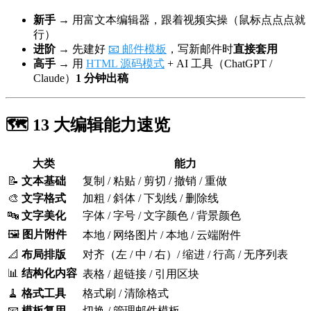
新手
→ 用富文本编辑器，跟着视频实操（鼠标点点点就
行）
进阶
→ 先建好
📧 邮件模板
，写新邮件时
直接套用
高手
→ 用
HTML 源码模式
+ AI 工具（ChatGPT /
Claude）
1 分钟出稿
🗺️ 13 大编辑能力速览
大类
能力
📝
文本基础
复制 / 粘贴 / 剪切 / 撤销 / 重做
🎨
文字格式
加粗 / 斜体 / 下划线 / 删除线
🔤
文字美化
字体 / 字号 / 文字颜色 / 背景颜色
🖼️
图片附件
本地 / 网络图片 / 本地 / 云端附件
📐
布局排版
对齐（左 / 中 / 右）/ 缩进 / 行高 / 无序列表
📊
结构化内容
表格 / 超链接 / 引用区块
🧹
格式工具
格式刷 / 清除格式
📧
模板复用
切换 / 管理邮件模板