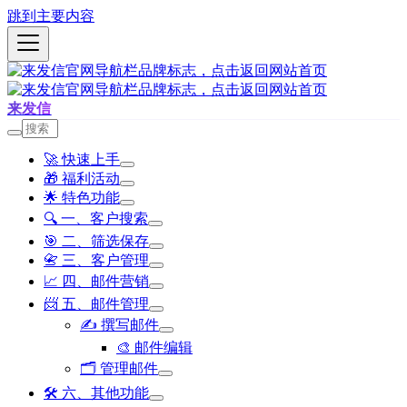
跳到主要内容
来发信
🚀 快速上手
🎁 福利活动
🌟 特色功能
🔍 一、客户搜索
🎯 二、筛选保存
📇 三、客户管理
📈 四、邮件营销
📨 五、邮件管理
✍️ 撰写邮件
🎨 邮件编辑
🗂️ 管理邮件
🛠️ 六、其他功能